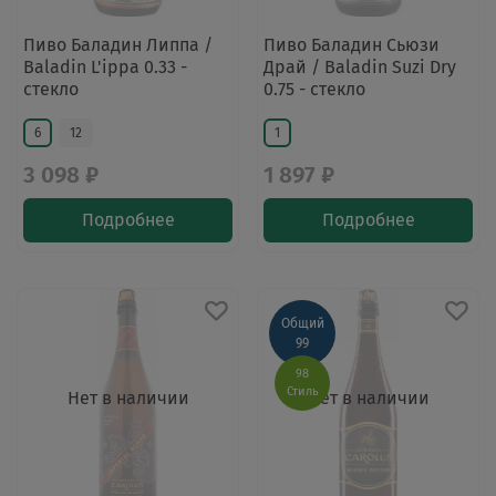
Пиво Баладин Липпа /
Пиво Баладин Сьюзи
Baladin L'ippa 0.33 -
Драй / Baladin Suzi Dry
стекло
0.75 - стекло
6
12
1
3 098 ₽
1 897 ₽
Подробнее
Подробнее
Общий
99
98
Стиль
Нет в наличии
Нет в наличии