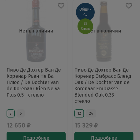
Общий
94
85
Стиль
Нет в наличии
Нет в наличии
Пиво Де Дохтер Ван Де
Пиво Де Дохтер Ван Де
Коренар Рьен Не Ва
Коренар Эмбрасс Бленд
Плюс / De Dochter van
Оак / De Dochter van de
de Korenaar Rien Ne Va
Korenaar Embrasse
Plus 0.5 - стекло
Blended Oak 0.33 -
стекло
3
6
12
24
12 650 ₽
15 329 ₽
Подробнее
Подробнее