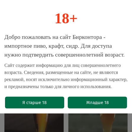
18+
0
Магазин-Склад импортного пива, крафта и
Добро пожаловать на сайт Бирконтора -
сидра
импортное пиво, крафт, сидр. Для доступа
нужно подтвердить совершеннолетний возраст.
Главная
Пиво импортное
Сайт содержит информацию для лиц совершеннолетнего
возраста. Сведения, размещенные на сайте, не являются
Пиво импортное
рекламой, носят исключительно информационный характер,
и предназначены только для личного использования.
Я старше 18
Младше 18
Светлое пиво
Пшеничное пиво