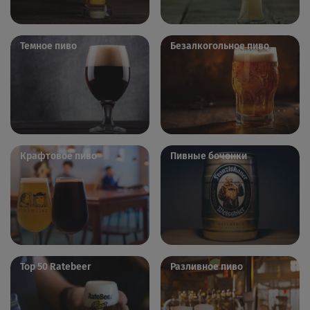
Темное пиво
Безалкогольное пиво
Крафтовое пиво
Пивные бочонки
Top 50 Ratebeer
Разливное пиво