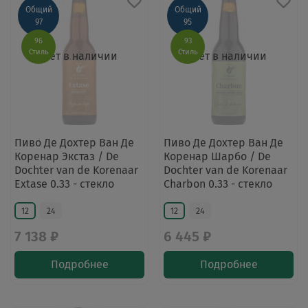
Общий
Общий
97
95
96
93
Стиль
Стиль
Нет в наличии
Нет в наличии
Пиво Де Дохтер Ван Де
Пиво Де Дохтер Ван Де
Коренар Экстаз / De
Коренар Шарбо / De
Dochter van de Korenaar
Dochter van de Korenaar
Extase 0.33 - стекло
Charbon 0.33 - стекло
12
24
12
24
7 138 ₽
6 445 ₽
Подробнее
Подробнее