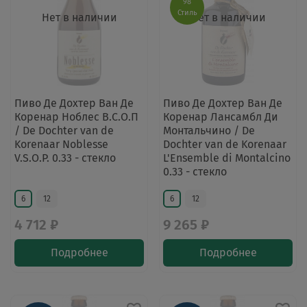
98
Стиль
Нет в наличии
Нет в наличии
Пиво Де Дохтер Ван Де
Пиво Де Дохтер Ван Де
Коренар Ноблес В.С.О.П
Коренар Лансамбл Ди
/ De Dochter van de
Монтальчино / De
Korenaar Noblesse
Dochter van de Korenaar
V.S.O.P. 0.33 - стекло
L'Ensemble di Montalcino
0.33 - стекло
6
12
6
12
4 712 ₽
9 265 ₽
Подробнее
Подробнее