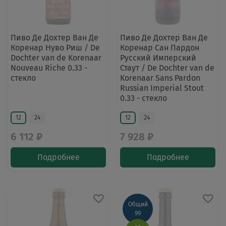
Пиво Де Дохтер Ван Де
Пиво Де Дохтер Ван Де
Коренар Нуво Риш / De
Коренар Сан Пардон
Dochter van de Korenaar
Русский Имперский
Nouveau Riche 0.33 -
Стаут / De Dochter van de
стекло
Korenaar Sans Pardon
Russian Imperial Stout
0.33 - стекло
12
24
12
24
6 112 ₽
7 928 ₽
Подробнее
Подробнее
Общий
99