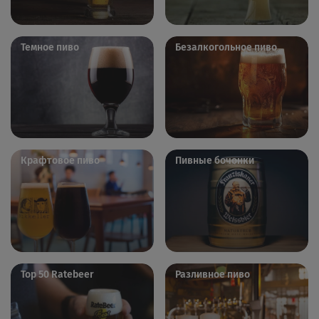
Темное пиво
Безалкогольное пиво
Крафтовое пиво
Пивные бочонки
Top 50 Ratebeer
Разливное пиво