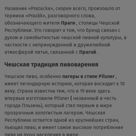
Название «Prazacka», скорее всего, произошло от
термина «Prazák», разговорного слова,
обозначающего жителя
Праги
, столицы Чешской
Республики. Это говорит о том, что бренд связан с
духом и самобытностью чешской пивной культуры, в
частности с непринужденной и дружелюбной
атмосферой питья, связанной с
Прагой
.
Чешская традиция пивоварения
Чешское пиво, особенно
лагеры в стиле Pilsner
,
имеет легендарную историю, которая восходит к 10
веку. Страна известна тем, что в 19 веке здесь
впервые изготовили Pilsner
(
названный в честь
города Пльзень), который стал первым в мире
прозрачным золотистым лагером. Чешская
Республика остается одной из крупнейших стран,
пьющих пиво, и имеет самое высокое потребление
пива на душу населения в мире.