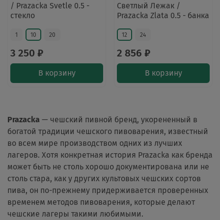
/ Prazacka Svetle 0.5 -
Светлый Лежак /
стекло
Prazacka Zlata 0.5 - банка
1
10
20
12
24
3 250 ₽
2 856 ₽
В корзину
В корзину
Prazacka
— чешский пивной бренд, укорененный в
богатой традиции чешского пивоварения, известный
во всем мире производством одних из лучших
лагеров. Хотя конкретная история Prazacka как бренда
может быть не столь хорошо документирована или не
столь стара, как у других культовых чешских сортов
пива, он по-прежнему придерживается проверенных
временем методов пивоварения, которые делают
чешские лагеры такими любимыми.