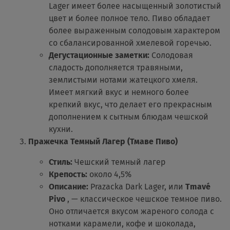
Lager имеет более насыщенный золотистый
цвет и более полное тело. Пиво обладает
более выраженным солодовым характером
со сбалансированной хмелевой горечью.
Дегустационные заметки:
Солодовая
сладость дополняется травяными,
землистыми нотами жатецкого хмеля.
Имеет мягкий вкус и немного более
крепкий вкус, что делает его прекрасным
дополнением к сытным блюдам чешской
кухни.
Пражечка Темный Лагер (Тмаве Пиво)
Стиль:
Чешский темный лагер
Крепость:
около 4,5%
Описание:
Prazacka Dark Lager, или
Tmavé
Pivo
, — классическое чешское темное пиво.
Оно отличается вкусом жареного солода с
нотками карамели, кофе и шоколада,