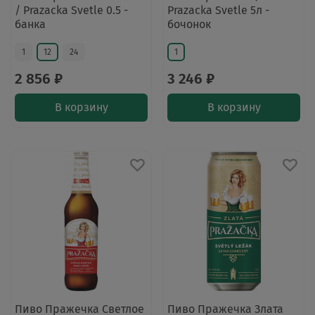
/ Prazacka Svetle 0.5 -
Prazacka Svetle 5л -
банка
бочонок
1
12
24
1
2 856 ₽
3 246 ₽
В корзину
В корзину
Пиво Пражечка Светлое
Пиво Пражечка Злата