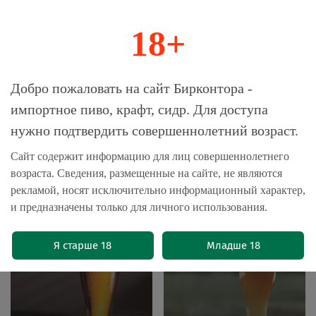
18+
0
Магазин-Склад импортного пива, крафта и
Добро пожаловать на сайт Бирконтора -
сидра
импортное пиво, крафт, сидр. Для доступа
нужно подтвердить совершеннолетний возраст.
Главная
Бренды
Пиво Пражечка / Prazacka
Сайт содержит информацию для лиц совершеннолетнего
возраста. Сведения, размещенные на сайте, не являются
Пиво Пражечка / Prazacka
рекламой, носят исключительно информационный характер,
и предназначены только для личного использования.
Я старше 18
Младше 18
Светлое пиво
Пшеничное пиво