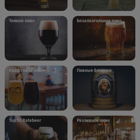
Темное пиво
Безалкогольное пиво
Крафтовое пиво
Пивные бочонки
Top 50 Ratebeer
Разливное пиво