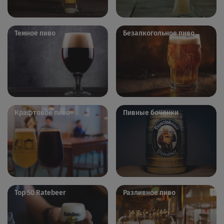
Темное пиво
Безалкогольное пиво
Крафтовое пиво
Пивные бочонки
Top 50 Ratebeer
Разливное пиво