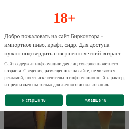
18+
0
Магазин-Склад импортного пива, крафта и
Добро пожаловать на сайт Бирконтора -
сидра
импортное пиво, крафт, сидр. Для доступа
нужно подтвердить совершеннолетний возраст.
Главная
Бренды
Пиво Асахи / Asahi
Сайт содержит информацию для лиц совершеннолетнего
возраста. Сведения, размещенные на сайте, не являются
Пиво Асахи / Asahi
рекламой, носят исключительно информационный характер,
и предназначены только для личного использования.
Я старше 18
Младше 18
Светлое пиво
Пшеничное пиво