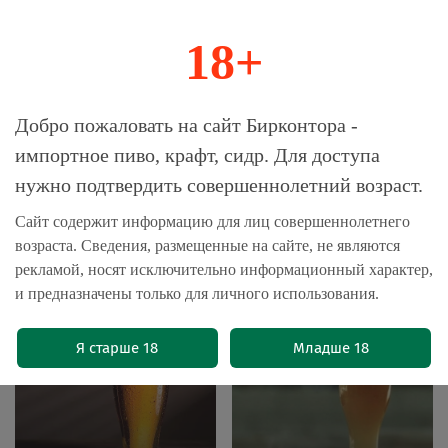
18+
0
Магазин-Склад импортного пива, крафта и
Добро пожаловать на сайт Бирконтора -
сидра
импортное пиво, крафт, сидр. Для доступа
нужно подтвердить совершеннолетний возраст.
Главная
Бренды
Tre Fontane
Сайт содержит информацию для лиц совершеннолетнего
возраста. Сведения, размещенные на сайте, не являются
Tre Fontane
рекламой, носят исключительно информационный характер,
и предназначены только для личного использования.
Я старше 18
Младше 18
Светлое пиво
Пшеничное пиво