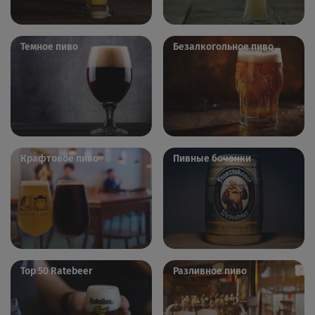
Темное пиво
Безалкогольное пиво
Крафтовое пиво
Пивные бочонки
Top 50 Ratebeer
Разливное пиво