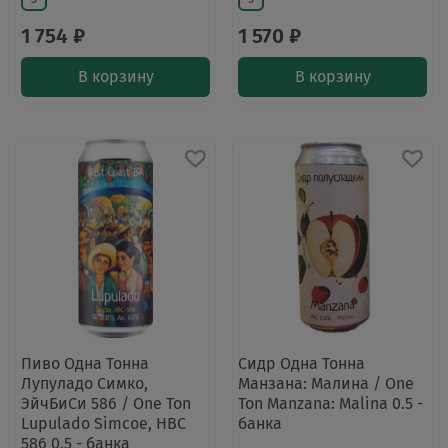
1 754 ₽
1 570 ₽
В корзину
В корзину
Пиво Одна Тонна
Сидр Одна Тонна
Лупуладо Симко,
Манзана: Малина / One
ЭйчБиСи 586 / One Ton
Ton Manzana: Malina 0.5 -
Lupulado Simcoe, HBC
банка
586 0.5 - банка