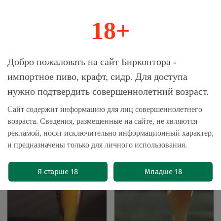
18+
0
Магазин-Склад импортного пива, крафта и
Добро пожаловать на сайт Бирконтора -
сидра
импортное пиво, крафт, сидр. Для доступа
нужно подтвердить совершеннолетний возраст.
Главная
Бренды
Одна Тонна
Сайт содержит информацию для лиц совершеннолетнего
возраста. Сведения, размещенные на сайте, не являются
Одна Тонна
рекламой, носят исключительно информационный характер,
и предназначены только для личного использования.
Я старше 18
Младше 18
Светлое пиво
Пшеничное пиво