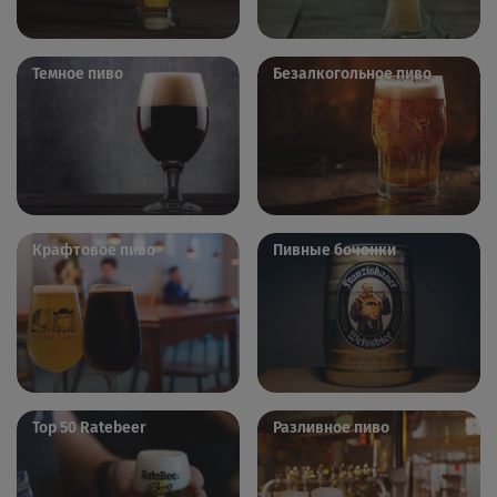
Темное пиво
Безалкогольное пиво
Крафтовое пиво
Пивные бочонки
Top 50 Ratebeer
Разливное пиво