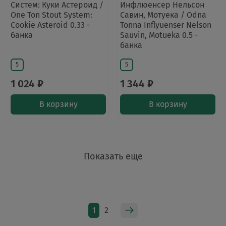
Систем: Куки Астероид /
Инфлюенсер Нельсон
One Ton Stout System:
Савин, Мотуека / Odna
Cookie Asteroid 0.33 -
Tonna Inflyuenser Nelson
банка
Sauvin, Motueka 0.5 -
банка
5
5
1 024 ₽
1 344 ₽
В корзину
В корзину
Показать еще
1
2