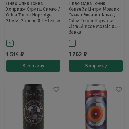
Пиво Одна Тонна
Пиво Одна Тонна
Хопридж Страта, Симко /
Хопвейв Цитра Мозаик
Odna Tonna Hopridge
Симко Экванот Крио /
Strata, Simcoe 0.5 - банка
Odna Tonna Hopview
Citra Simcoe Mosaic 0.5 -
банка
5
5
1 514 ₽
1 762 ₽
В корзину
В корзину