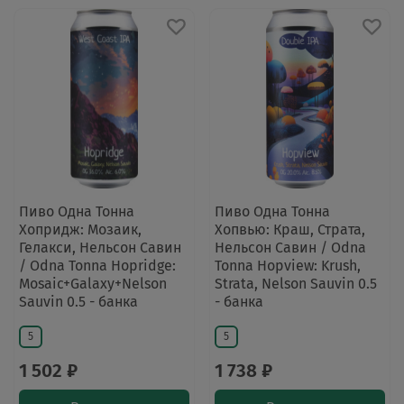
Пиво Одна Тонна
Пиво Одна Тонна
Хопридж: Мозаик,
Хопвью: Краш, Страта,
Гелакси, Нельсон Савин
Нельсон Савин / Odna
/ Odna Tonna Hopridge:
Tonna Hopview: Krush,
Mosaic+Galaxy+Nelson
Strata, Nelson Sauvin 0.5
Sauvin 0.5 - банка
- банка
5
5
1 502 ₽
1 738 ₽