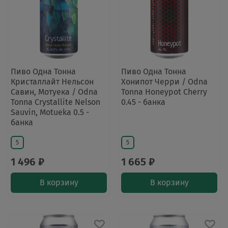
Пиво Одна Тонна
Пиво Одна Тонна
Кристаллайт Нельсон
Хонипот Черри / Odna
Савин, Мотуека / Odna
Tonna Honeypot Cherry
Tonna Crystallite Nelson
0.45 - банка
Sauvin, Motueka 0.5 -
банка
5
5
1 496 ₽
1 665 ₽
В корзину
В корзину