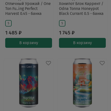
Отличный Урожай / One
Хонипот Блэк Каррент /
Ton Fu..ing Perfect
Odna Tonna Honeypot
Harvest 0.45 - банка
Black Currant 0.5 - банка
5
5
1 485 ₽
1 745 ₽
В корзину
В корзину