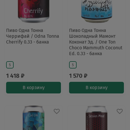
Пиво Одна Тонна
Пиво Одна Тонна
Черрифай / Odna Tonna
Шоколадный Мамонт
Cherrify 0.33 - банка
Коконат Эд. / One Ton
Choco Mammuth Coconut
Ed. 0.33 - банка
5
5
1 418 ₽
1 570 ₽
В корзину
В корзину