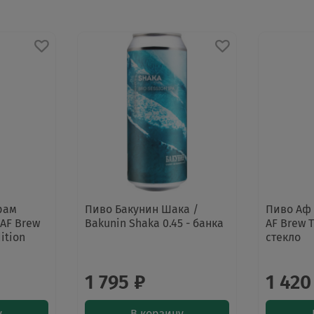
рам
Пиво Бакунин Шака /
Пиво Аф 
AF Brew
Bakunin Shaka 0.45 - банка
AF Brew T
ition
стекло
1 795 ₽
1 420
у
В корзину