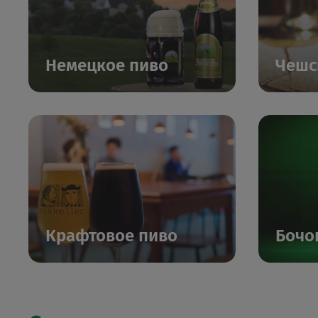
Немецкое пиво
Чешс
Крафтовое пиво
Бочо