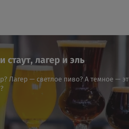
 стаут, лагер и эль
ер? Лагер — светлое пиво? А темное — э
я?