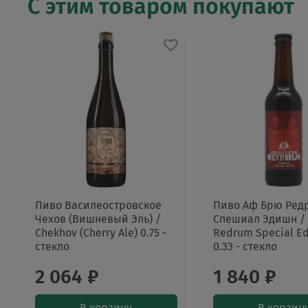
С этим товаром покупают
Пиво Василеостровское
Пиво Аф Брю Ред
Чехов (Вишневый Эль) /
Спешиал Эдишн / 
Chekhov (Cherry Ale) 0.75 -
Redrum Special Ed
стекло
0.33 - стекло
2 064 ₽
1 840 ₽
В корзину
В корзин