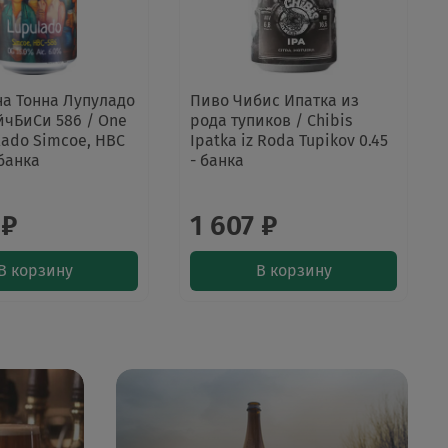
а Тонна Лупуладо
Пиво Чибис Ипатка из
йчБиСи 586 / One
рода тупиков / Chibis
lado Simcoe, HBC
Ipatka iz Roda Tupikov 0.45
 банка
- банка
 ₽
1 607 ₽
В корзину
В корзину