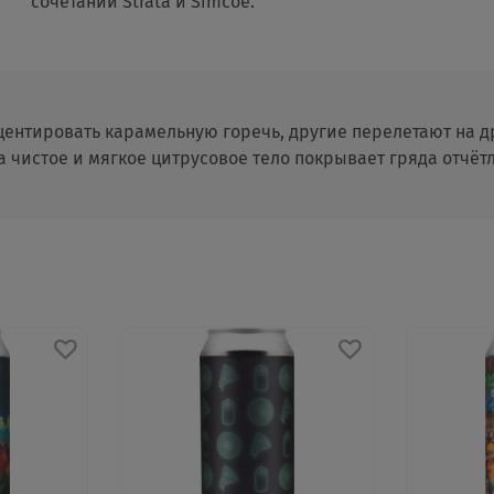
сочетании Strata и Simcoe.
кцентировать карамельную горечь, другие перелетают на д
 чистое и мягкое цитрусовое тело покрывает гряда отчётл