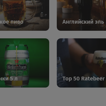
кое пиво
Английский эль
нки 5 л
Top 50 Ratebeer