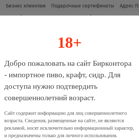
м
Бизнес клиентам
Подарочные сертификаты
Адрес П
Оригинальные продукты от официальных
импортёров.
18+
алог
Добро пожаловать на сайт Бирконтора
- импортное пиво, крафт, сидр. Для
трата, Симко / Odna Tonna Hop
доступа нужно подтвердить
совершеннолетний возраст.
Сайт содержит информацию для лиц совершеннолетнего
 сравнение
возраста. Сведения, размещенные на сайте, не являются
рекламой, носят исключительно информационный характер,
Единиц в одном товаре, шт:
и предназначены только для личного использования.