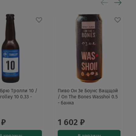
Брю Тролли 10 /
Пиво Он Зе Боунс Ващщой
rolley 10 0.33 -
/ On The Bones Wasshoi 0.5
- банка
 ₽
1 602 ₽
В корзину
В корзину