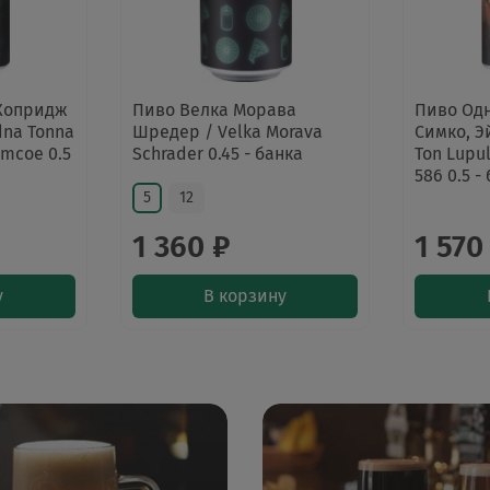
 Хопридж
Пиво Велка Морава
Пиво Одн
dna Tonna
Шредер / Velka Morava
Симко, Э
imcoe 0.5
Schrader 0.45 - банка
Ton Lupu
586 0.5 -
5
12
1 360 ₽
1 570
у
В корзину