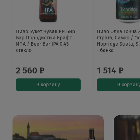
Пиво Букет Чувашии Бир
Пиво Одна Тонна
Бар Породистый Крафт
Страта, Симко / O
ИПА / Beer Bar IPA 0.45 -
Hopridge Strata, S
стекло
- банка
2 560 ₽
1 514 ₽
В корзину
В корзин