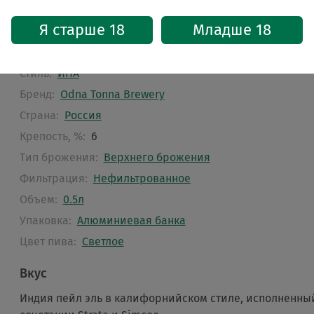
5
Я старше 18
Младше 18
Характеристики
Стиль:
ИПА
Бренд:
Odna Tonna Brewery
Страна:
Россия
Крепость, %:
6
Тип брожения:
Верхнего брожения
Фильтрация:
Нефильтрованное
Объем:
0.5л
Упаковка:
Алюминиевая банка
Цвет пива:
Светлое
Вкус
Индия пейл эль в калифорнийском стиле, исполненны