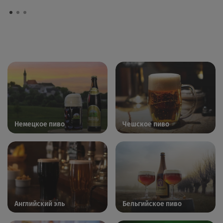
Немецкое пиво
Чешское пиво
Английский эль
Бельгийское пиво