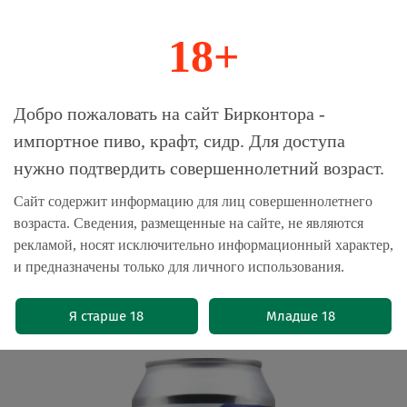
18+
0
Магазин-Склад импортного пива, крафта и
Добро пожаловать на сайт Бирконтора -
сидра
импортное пиво, крафт, сидр. Для доступа
нужно подтвердить совершеннолетний возраст.
Главная
Бренды
Одна Тонна
Сайт содержит информацию для лиц совершеннолетнего
возраста. Сведения, размещенные на сайте, не являются
Пиво Одна Тонна Хопвью: Краш,
рекламой, носят исключительно информационный характер,
Страта, Нельсон Савин / Odna Tonna
и предназначены только для личного использования.
Hopview: Krush, Strata, Nelson Sauvin
0.5 - банка
Я старше 18
Младше 18
(0)