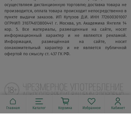
осуществляем дистанционную торговлю; доставка товара не
производится, оплата товара происходит непосредственно в
пункте выдачи заказов. ИП Кутузов Д.И. ИНН 772600301007
ОГРНИП 310774613800441 г. Москва, ул. Академика Янгеля 14
кор. 5. Все материалы, размещенные на сайте, носят
информационный характер и не являются рекламой.
Информация, размещённая на сайте, носит
ознакомительный характер и не является публичной
офертой по смыслу ст. 437 ГК РФ.
Главная
Каталог
Корзина
Избранное
Кабинет