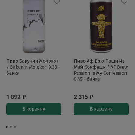
Пиво Бакунин Молоко+
Пиво Аф Брю Пэшн Из
/ Bakunin Moloko+ 0.33 -
Май Конфешн / AF Brew
банка
Passion is My Confession
0.45 - банка
1 092 ₽
2 315 ₽
В корзину
В корзину