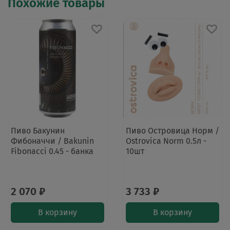
Похожие товары
Пиво Бакунин
Пиво Островица Норм /
Фибоначчи / Bakunin
Ostrovica Norm 0.5л -
Fibonacci 0.45 - банка
10шт
2 070 ₽
3 733 ₽
В корзину
В корзину