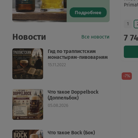
Prima
1
Новости
7 7
Все новости
Гид по траппистским
монастырям-пивоварням
15.11.2022
-7%
Что такое Doppelbock
(Доппельбок)
05.08.2026
Что такое Bock (Бок)