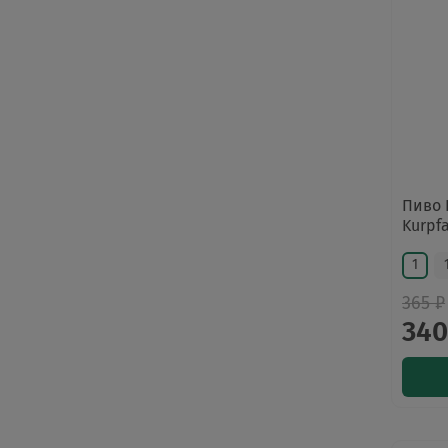
Пиво 
Kurpfa
1
365 ₽
340