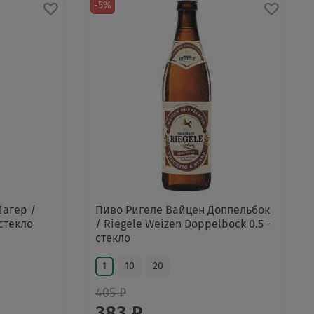
-5%
агер /
Пиво Ригеле Вайцен Доппельбок
 стекло
/ Riegele Weizen Doppelbock 0.5 -
стекло
1
10
20
405 ₽
383 ₽