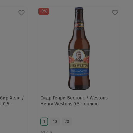
-9%
бир Хелл /
Сидр Генри Вестонс / Westons
 0.5 -
Henry Westons 0.5 - стекло
1
10
20
417 ₽