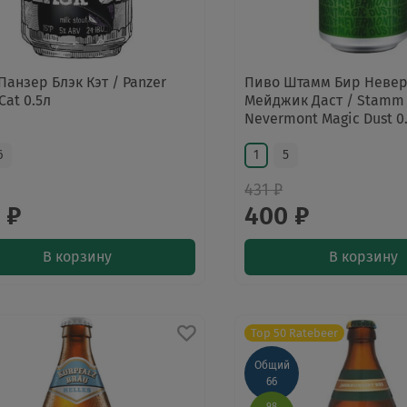
Панзер Блэк Кэт / Panzer
Пиво Штамм Бир Неве
Cat 0.5л
Мейджик Даст / Stamm
Nevermont Magic Dust 0.
6
1
5
431 ₽
 ₽
400 ₽
В корзину
В корзину
Top 50 Ratebeer
Общий
66
98