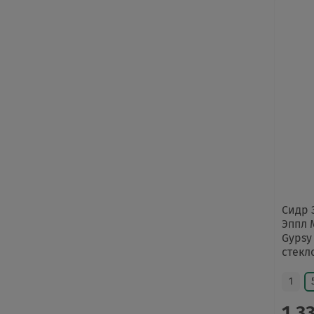
Сидр 
Эппл 
Gypsy 
стекл
1
1 3