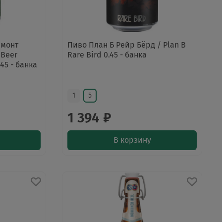
рмонт
Пиво План Б Рейр Бёрд / Plan B
 Beer
Rare Bird 0.45 - банка
45 - банка
1
5
1 394 ₽
В корзину