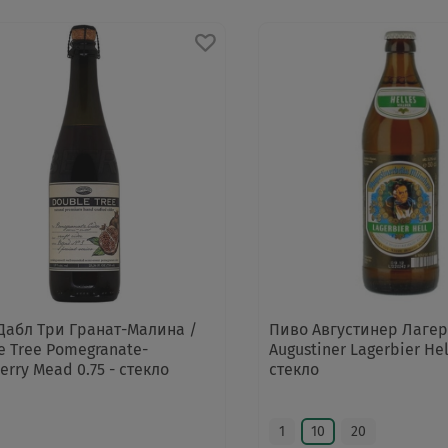
Дабл Три Гранат-Малина /
Пиво Августинер Лагер
e Tree Pomegranate-
Augustiner Lagerbier Hell
erry Mead 0.75 - стекло
стекло
1
10
20