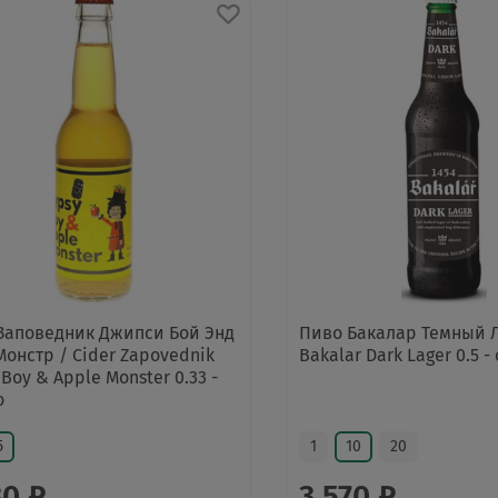
Заповедник Джипси Бой Энд
Пиво Бакалар Темный Л
Монстр / Cider Zapovednik
Bakalar Dark Lager 0.5 -
Boy & Apple Monster 0.33 -
о
5
1
10
20
30 ₽
3 570 ₽