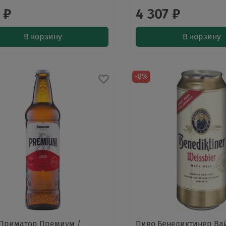
 ₽
4 307 ₽
В корзину
В корзину
-8%
Приматор Премиум /
Пиво Бенедиктинер Ва