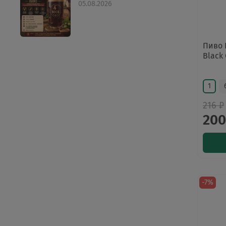
05.08.2026
Пиво 
Black 
1
216 ₽
200
-7%