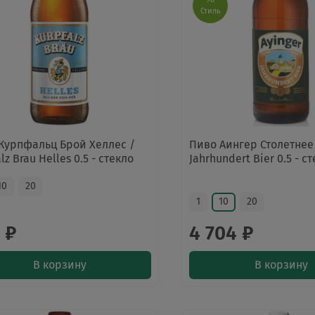
Стиль
Курпфальц Брой Хеллес /
Пиво Аингер Столетнее 
lz Brau Helles 0.5 - стекло
Jahrhundert Bier 0.5 - с
10
20
1
10
20
 ₽
4 704 ₽
В корзину
В корзину