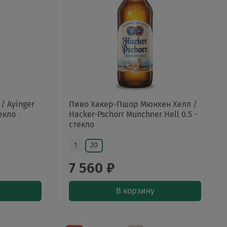
/ Ayinger
Пиво Хакер-Пшор Мюнхен Хелл /
текло
Hacker-Pschorr Munchner Hell 0.5 -
стекло
1
20
7 560 ₽
В корзину