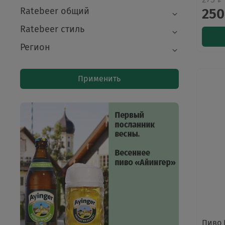
Ratebeer общий
250
Ratebeer стиль
Регион
Применить
Пиво 