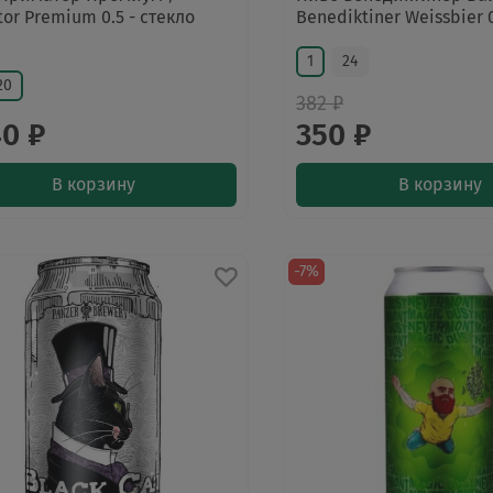
tor Premium 0.5 - стекло
Benediktiner Weissbier 0
1
24
20
382 ₽
40 ₽
350 ₽
В корзину
В корзину
-7%