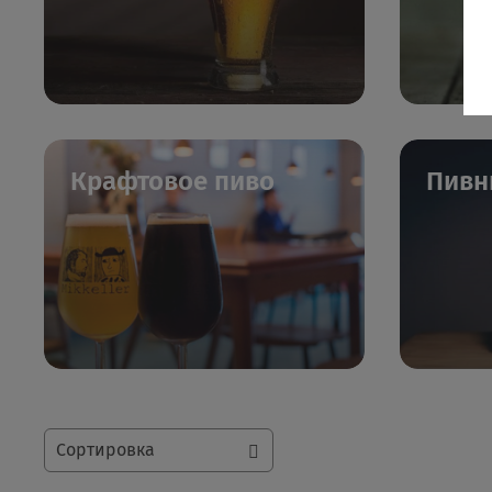
Крафтовое пиво
Пивн