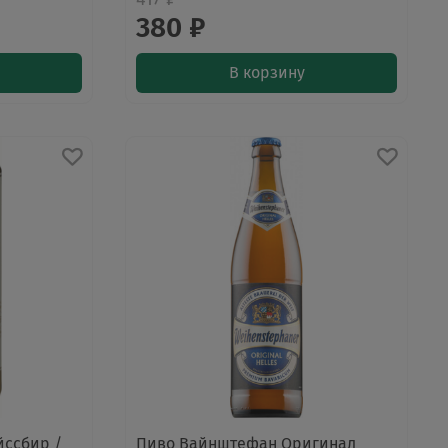
380 ₽
В корзину
йссбир /
Пиво Вайнштефан Оригинал