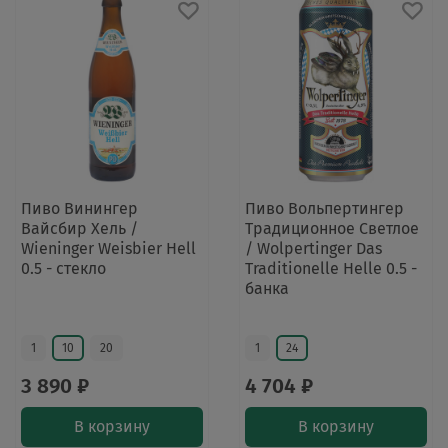
Пиво Винингер
Пиво Вольпертингер
Вайсбир Хель /
Традиционное Светлое
Wieninger Weisbier Hell
/ Wolpertinger Das
0.5 - стекло
Traditionelle Helle 0.5 -
банка
1
10
20
1
24
3 890 ₽
4 704 ₽
В корзину
В корзину