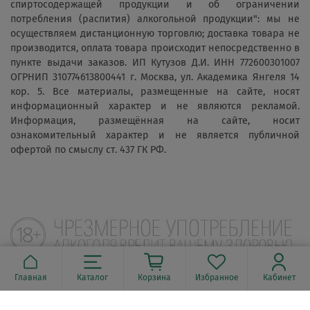
спиртосодержащей продукции и об ограничении
потребления (распития) алкогольной продукции": мы не
осуществляем дистанционную торговлю; доставка товара не
производится, оплата товара происходит непосредственно в
пункте выдачи заказов. ИП Кутузов Д.И. ИНН 772600301007
ОГРНИП 310774613800441 г. Москва, ул. Академика Янгеля 14
кор. 5. Все материалы, размещенные на сайте, носят
информационный характер и не являются рекламой.
Информация, размещённая на сайте, носит
ознакомительный характер и не является публичной
офертой по смыслу ст. 437 ГК РФ.
Главная
Каталог
Корзина
Избранное
Кабинет