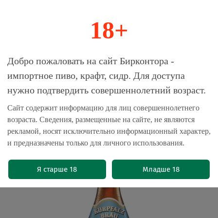
18+
0
Магазин-Склад импортного пива, крафта и
Добро пожаловать на сайт Бирконтора -
сидра
импортное пиво, крафт, сидр. Для доступа
нужно подтвердить совершеннолетний возраст.
Главная
Пиво импортное
Сайт содержит информацию для лиц совершеннолетнего
возраста. Сведения, размещенные на сайте, не являются
Пиво Курпфальц Брой Хеллес /
рекламой, носят исключительно информационный характер,
Kurpfalz Brau Helles 0.5 - стекло
и предназначены только для личного использования.
(0)
Я старше 18
Младше 18