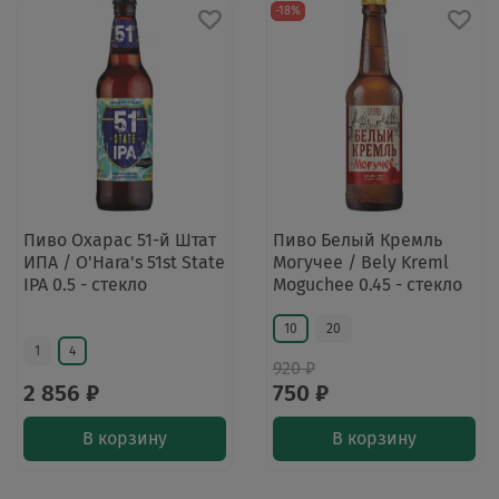
-18%
Пиво Охарас 51-й Штат
Пиво Белый Кремль
ИПА / O'Hara's 51st State
Могучее / Bely Kreml
IPA 0.5 - стекло
Moguchee 0.45 - стекло
10
20
1
4
920 ₽
2 856 ₽
750 ₽
В корзину
В корзину