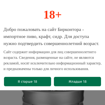
18+
0
Магазин-Склад импортного пива, крафта и
Добро пожаловать на сайт Бирконтора -
сидра
импортное пиво, крафт, сидр. Для доступа
нужно подтвердить совершеннолетний возраст.
Главная
Пиво разливное
Сайт содержит информацию для лиц совершеннолетнего
возраста. Сведения, размещенные на сайте, не являются
Young's London Stout 30 л. - кег(1
рекламой, носят исключительно информационный характер,
шт.)
и предназначены только для личного использования.
(0)
Я старше 18
Младше 18