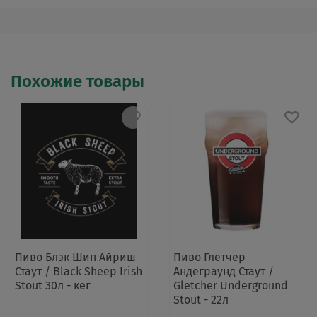
Похожие товары
Пиво Блэк Шип Айриш
Пиво Глетчер
Стаут / Black Sheep Irish
Андеграунд Стаут /
Stout 30л - кег
Gletcher Underground
Stout - 22л