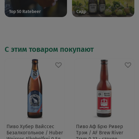
Top 50 Ratebeer
Сидр
С этим товаром покупают
Пиво Хубер Вайссес
Пиво Аф Брю Ривер
Безалкогольное / Huber
Трэм / AF Brew River
Weisses Alkoholfrei 0.5л
Tram 0.33 - стекло