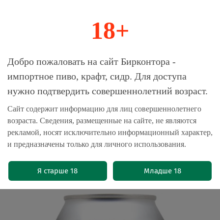
18+
0
Магазин-Склад импортного пива, крафта и
Добро пожаловать на сайт Бирконтора -
сидра
импортное пиво, крафт, сидр. Для доступа
нужно подтвердить совершеннолетний возраст.
Главная
Пиво безалкогольное
Сайт содержит информацию для лиц совершеннолетнего
возраста. Сведения, размещенные на сайте, не являются
Водяной кефир Аф Брю Симбиотика
рекламой, носят исключительно информационный характер,
Вотер Кефир Эстрагон / AF Brew
и предназначены только для личного использования.
Symbiotica Water Kefir Estragon 0.33 -
банка
Я старше 18
Младше 18
(0)