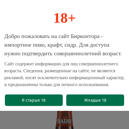
18+
0
Магазин-Склад импортного пива, крафта и
Добро пожаловать на сайт Бирконтора -
сидра
импортное пиво, крафт, сидр. Для доступа
нужно подтвердить совершеннолетний возраст.
Главная
Пиво импортное
Сайт содержит информацию для лиц совершеннолетнего
возраста. Сведения, размещенные на сайте, не являются
Пиво Верхаге Барбе Руфа /
рекламой, носят исключительно информационный характер,
Verhaeghe Barbe Rufa 0.33 - стекло
и предназначены только для личного использования.
(0)
Я старше 18
Младше 18