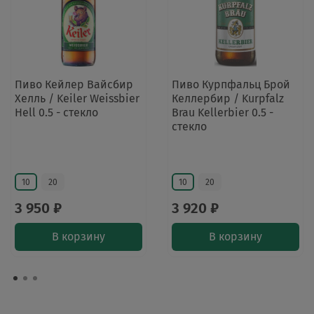
Пиво Кейлер Вайсбир
Пиво Курпфальц Брой
Хелль / Keiler Weissbier
Келлербир / Kurpfalz
Hell 0.5 - стекло
Brau Kellerbier 0.5 -
стекло
10
20
10
20
3 950 ₽
3 920 ₽
В корзину
В корзину