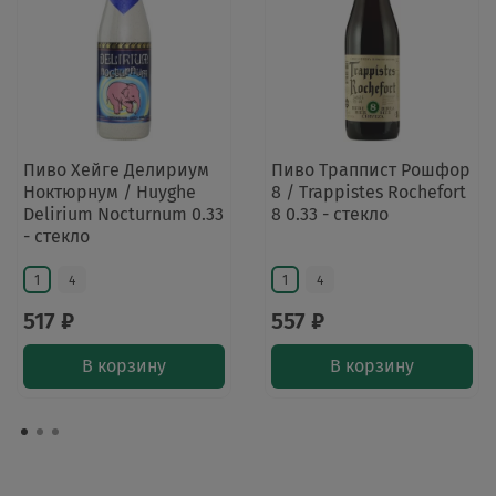
Пиво Хейге Делириум
Пиво Траппист Рошфор
Ноктюрнум / Huyghe
8 / Trappistes Rochefort
Delirium Nocturnum 0.33
8 0.33 - стекло
- стекло
1
4
1
4
517 ₽
557 ₽
В корзину
В корзину