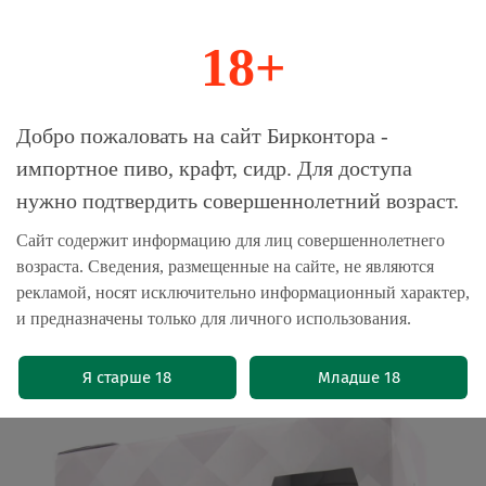
18+
0
Магазин-Склад импортного пива, крафта и
Добро пожаловать на сайт Бирконтора -
сидра
импортное пиво, крафт, сидр. Для доступа
нужно подтвердить совершеннолетний возраст.
Главная
Пивные подарочные наборы
Сайт содержит информацию для лиц совершеннолетнего
возраста. Сведения, размещенные на сайте, не являются
Пивной Подарочный Набор Хейге
рекламой, носят исключительно информационный характер,
Авербод / Huyghe Averbode -
и предназначены только для личного использования.
1*0.75+2 Бокала
(0)
Я старше 18
Младше 18