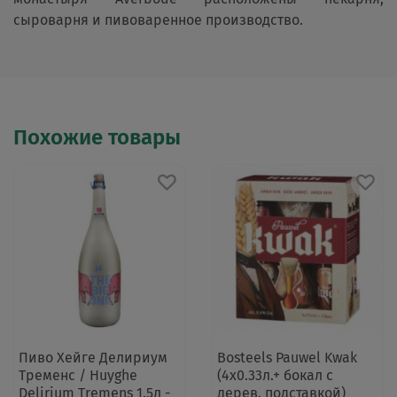
сыроварня и пивоваренное производство.
Похожие товары
Пиво Хейге Делириум
Bosteels Pauwel Kwak
Тременс / Huyghe
(4х0.33л.+ бокал с
Delirium Tremens 1.5л -
дерев. подставкой)