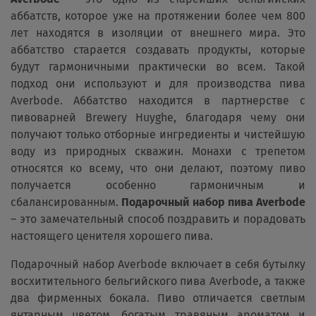
аббатств, которое уже на протяжении более чем 800
лет находятся в изоляции от внешнего мира. Это
аббатство старается создавать продукты, которые
будут гармоничными практически во всем. Такой
подход они используют и для производства пива
Averbode. Аббатство находится в партнерстве с
пивоварней Brewery Huyghe, благодаря чему они
получают только отборные ингредиенты и чистейшую
воду из природных скважин. Монахи с трепетом
относятся ко всему, что они делают, поэтому пиво
получается особенно гармоничным и
сбалансированным.
Подарочный набор пива Averbode
– это замечательный способ поздравить и порадовать
настоящего ценителя хорошего пива.
Подарочный набор Averbode включает в себя бутылку
восхитительного бельгийского пива Averbode, а также
два фирменных бокала. Пиво отличается светлым
янтарным цветом, богатым травяным ароматом и