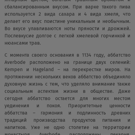
сбалансированным вкусом. При варке такого пива
используется 2 вида сахара и 4 вида хмеля, что
делает его вкус поистине уникальным и необычным.
Во вкусе улавливаются ноты пряности и дрожжей.
Послевкусие долгое с легкой хмелевой горчинкой и
нюансами трав.
С момента своего основания в 1134 году, аббатство
Averbode расположено на границе двух селений:
Kempen и Hageland – на перекрестке миров. На
протяжении нескольких веков аббатство объединяло
духовную жизнь с тем, что уделяло внимание также
социальным аспектам жизни в обществе. Даже
сегодня аббатство остается для многих местом
уединения и покоя. Приоритетные ценности
аббатства – гармония и подлинность древних
традиций производства продуктов питания и
напитков. Уже не одно столетие на территории
монастыря Averbode расположены пекарня,