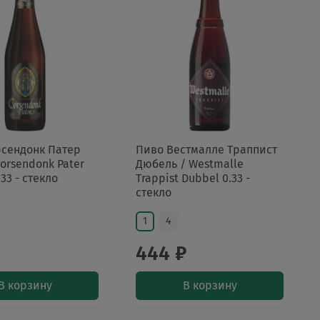
рсендонк Патер
Пиво Вестмалле Траппист
Corsendonk Pater
Дюбель / Westmalle
33 - стекло
Trappist Dubbel 0.33 -
стекло
1
4
444 ₽
В корзину
В корзину