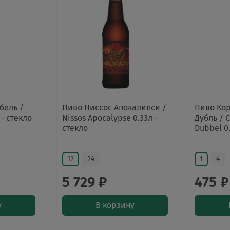
бель /
Пиво Ниссос Апокалипси /
Пиво Ко
 - стекло
Nissos Apocalypse 0.33л -
Дубль / 
стекло
Dubbel 0.
12
24
1
4
5 729 ₽
475 ₽
у
В корзину