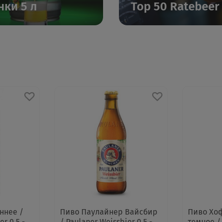
нки 5 л
Top 50 Ratebeer
ннее /
Пиво Паулайнер Вайсбир
Пиво Хо
er 0.5 -
/ Paulaner Weissbier 0.5 -
темное /