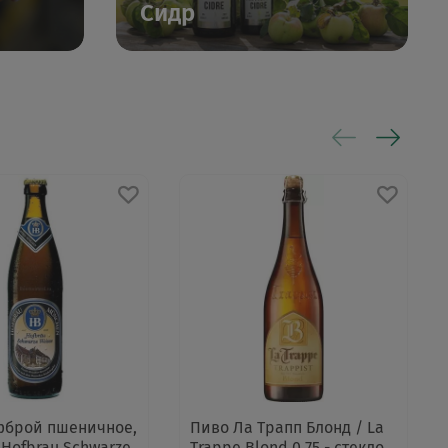
Сидр
фброй пшеничное,
Пиво Ла Трапп Блонд / La
 Hofbrau Schwarze
Trappe Blond 0.75 - стекло