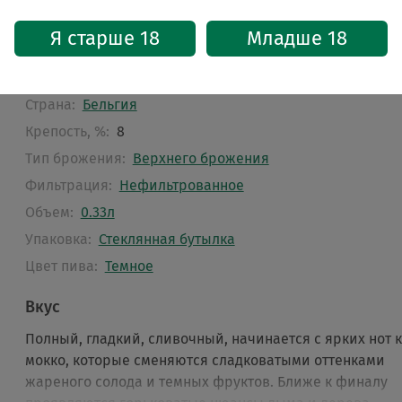
Характеристики
Я старше 18
Младше 18
Стиль:
Дюббель
Бренд:
Val-Dieu
Страна:
Бельгия
Крепость, %:
8
Тип брожения:
Верхнего брожения
Фильтрация:
Нефильтрованное
Объем:
0.33л
Упаковка:
Стеклянная бутылка
Цвет пива:
Темное
Вкус
Полный, гладкий, сливочный, начинается с ярких нот 
мокко, которые сменяются сладковатыми оттенками
жареного солода и темных фруктов. Ближе к финалу