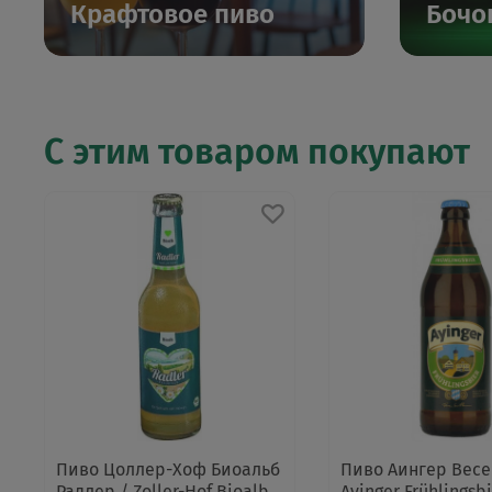
Крафтовое пиво
Бочо
С этим товаром покупают
Пиво Цоллер-Хоф Биоальб
Пиво Аингер Весе
Радлер / Zoller-Hof Bioalb
Ayinger Frühlingsbi