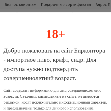
м
Бизнес клиентам
Подарочные сертификаты
Адрес П
Оригинальные продукты от официальных
импортёров.
18+
алог
Добро пожаловать на сайт Бирконтора
- импортное пиво, крафт, сидр. Для
ieu Brune 0.33 - стекло
доступа нужно подтвердить
совершеннолетний возраст.
 сравнение
Сайт содержит информацию для лиц совершеннолетнего
Единиц в одном товаре, шт:
возраста. Сведения, размещенные на сайте, не являются
рекламой, носят исключительно информационный характер,
24
и предназначены только для личного использования.