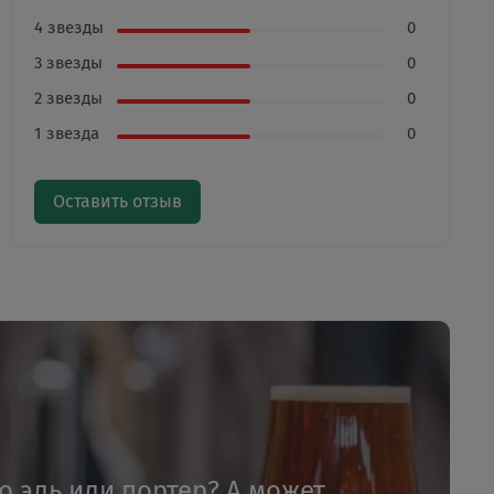
4 звезды
0
3 звезды
0
2 звезды
0
1 звезда
0
Оставить отзыв
то эль или портер? А может