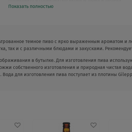
проявляются горьковатые нюансы дыма и дерева,
Показать полностью
чернослива, сушеной вишни, жареных орехов.
ьтрованное темное пиво с ярко выраженным ароматом и ле
тка, так и с различными блюдами и закусками. Рекомендуе
дображивания в бутылке. Для изготовления пива использ
рожжи собственного изготовления и природная чистая вода
 Вода для изготовления пива поступает из плотины Gilepp