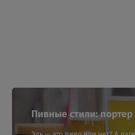
Пивные стили: портер и
Эль — это пиво или нет? А лаг