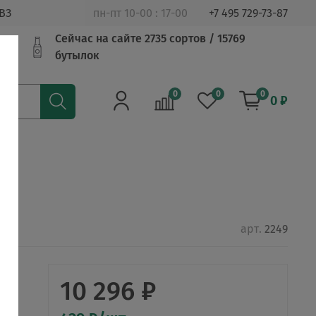
ВЗ
пн-пт 10-00 : 17-00
+7 495 729-73-87
Сейчас на сайте 2735 сортов / 15769
бутылок
0
0
0
0 ₽
арт.
2249
10 296 ₽