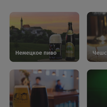
Немецкое пиво
Чешс