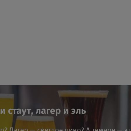
 стаут, лагер и эль
ер? Лагер — светлое пиво? А темное — э