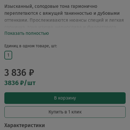
Изысканный, солодовые тона гармонично
переплетаются с вяжущей танинностью и дубовыми
оттенками. Прослеживаются нюансы специй и легкая
горчинка, тона изюма, чернослива и фиолетового
Показать полностью
инжира.
Единиц в одном товаре, шт:
1
3 836 ₽
3836 ₽/шт
В корзину
Купить в 1 клик
Характеристики