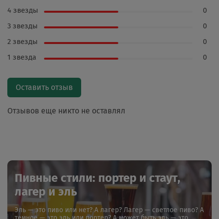
4 звезды
0
3 звезды
0
2 звезды
0
1 звезда
0
Оставить отзыв
Отзывов еще никто не оставлял
Пивные стили: портер и стаут,
лагер и эль
Эль — это пиво или нет? А лагер? Лагер — светлое пиво? А
темное — это эль или портер? А может быть эль — это