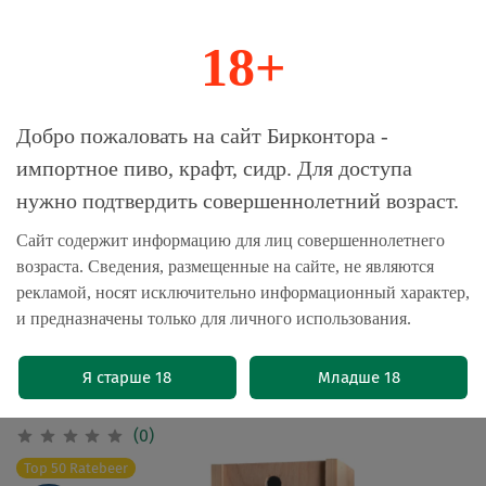
18+
0
Магазин-Склад импортного пива, крафта и
Добро пожаловать на сайт Бирконтора -
сидра
импортное пиво, крафт, сидр. Для доступа
нужно подтвердить совершеннолетний возраст.
Главная
Пивные подарочные наборы
Сайт содержит информацию для лиц совершеннолетнего
возраста. Сведения, размещенные на сайте, не являются
Пиво в Подарочной Упаковке
рекламой, носят исключительно информационный характер,
Штраффе Хендрик Хэритедж 2023 /
и предназначены только для личного использования.
Straffe Hendrik Heritage Armagnac
Oak Aged Ale 0.75 - деревянный
Я старше 18
Младше 18
ящик
(0)
Top 50 Ratebeer