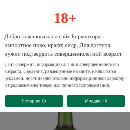
18+
0
Магазин-Склад импортного пива, крафта и
Добро пожаловать на сайт Бирконтора -
сидра
импортное пиво, крафт, сидр. Для доступа
нужно подтвердить совершеннолетний возраст.
Главная
Пиво импортное
Сайт содержит информацию для лиц совершеннолетнего
возраста. Сведения, размещенные на сайте, не являются
Пиво Сейнт Питерс Голден Эль / St.
рекламой, носят исключительно информационный характер,
Peter's Golden Ale 0.5 - стекло
и предназначены только для личного использования.
(0)
Я старше 18
Младше 18