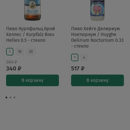
Пиво Курпфальц Брой
Пиво Хейге Делириум
Хеллес / Kurpfalz Brau
Ноктюрнум / Huyghe
Helles 0.5 - стекло
Delirium Nocturnum 0.33
- стекло
1
10
20
1
4
365 ₽
340 ₽
517 ₽
В корзину
В корзину