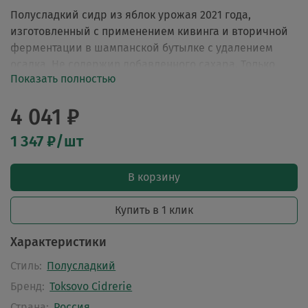
Полусладкий сидр из яблок урожая 2021 года,
изготовленный с применением кивинга и вторичной
ферментации в шампанской бутылке с удалением
осадка. Не содержиn добавленного сахара. Только
Показать полностью
100% яблоки!
4 041 ₽
1 347 ₽/шт
В корзину
Купить в 1 клик
Характеристики
Стиль:
Полусладкий
Бренд:
Toksovo Cidrerie
Страна:
Россия