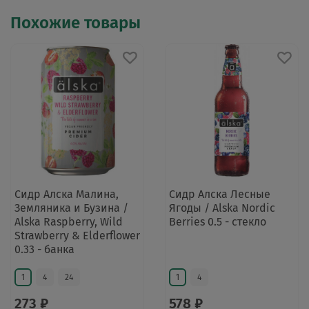
Похожие товары
Сидр Алска Малина,
Сидр Алска Лесные
Земляника и Бузина /
Ягоды / Alska Nordic
Alska Raspberry, Wild
Berries 0.5 - стекло
Strawberry & Elderflower
0.33 - банка
1
4
24
1
4
273 ₽
578 ₽