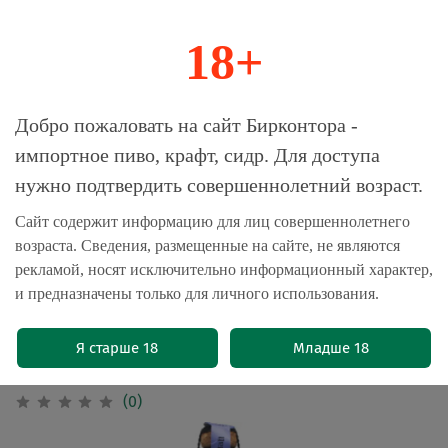
18+
0
Магазин-Склад импортного пива, крафта и
Добро пожаловать на сайт Бирконтора -
сидра
импортное пиво, крафт, сидр. Для доступа
нужно подтвердить совершеннолетний возраст.
Главная
Сидр
Сайт содержит информацию для лиц совершеннолетнего
возраста. Сведения, размещенные на сайте, не являются
Сидр Токсовская Сидрерия Шарлотт
рекламой, носят исключительно информационный характер,
Пур Маман Бач 4. Винтаж 2021 /
и предназначены только для личного использования.
Cider Toksovo Cidrerie Сharlotte Pour
Maman Batch 4. Vintage 2021 0.75л -
Я старше 18
Младше 18
3шт
(0)