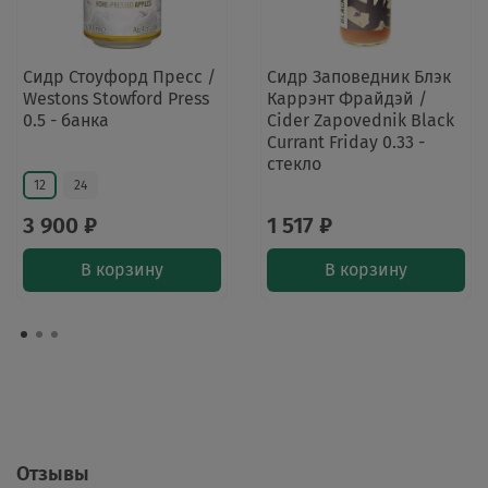
Сидр Стоуфорд Пресс /
Сидр Заповедник Блэк
Westons Stowford Press
Каррэнт Фрайдэй /
0.5 - банка
Cider Zapovednik Black
Currant Friday 0.33 -
стекло
12
24
3 900 ₽
1 517 ₽
В корзину
В корзину
Отзывы