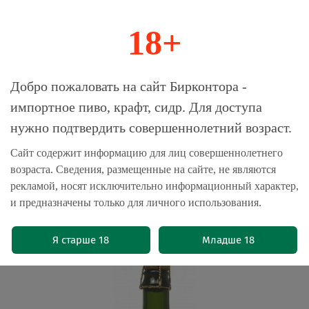
18+
0
Магазин-Склад импортного пива, крафта и
Добро пожаловать на сайт Бирконтора -
сидра
импортное пиво, крафт, сидр. Для доступа
нужно подтвердить совершеннолетний возраст.
Главная
Сидр
Сайт содержит информацию для лиц совершеннолетнего
возраста. Сведения, размещенные на сайте, не являются
Сидр Шато Лизергю Фермье /
рекламой, носят исключительно информационный характер,
Chateau Lezergue Fermier 0.75 -
и предназначены только для личного использования.
стекло
(0)
Я старше 18
Младше 18