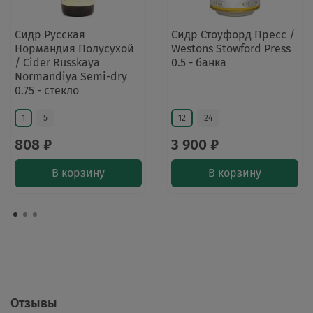
Сидр Русская
Сидр Стоуфорд Пресс /
Нормандия Полусухой
Westons Stowford Press
/ Cider Russkaya
0.5 - банка
Normandiya Semi-dry
0.75 - стекло
1
5
12
24
808 ₽
3 900 ₽
В корзину
В корзину
Отзывы