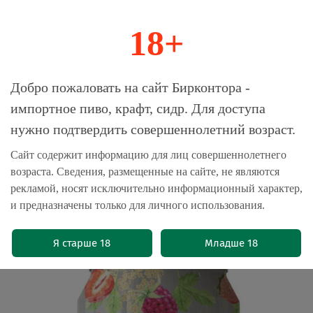
18+
0
Магазин-Склад импортного пива, крафта и
Добро пожаловать на сайт Бирконтора -
сидра
импортное пиво, крафт, сидр. Для доступа
нужно подтвердить совершеннолетний возраст.
Главная
Сидр
Сайт содержит информацию для лиц совершеннолетнего
возраста. Сведения, размещенные на сайте, не являются
Сидр Алска Малина, Земляника и
рекламой, носят исключительно информационный характер,
Бузина / Alska Raspberry, Wild
и предназначены только для личного использования.
Strawberry & Elderflower 0.33 - банка
(0)
Я старше 18
Младше 18