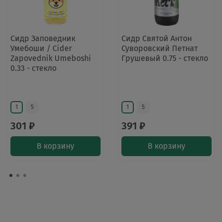
Сидр Заповедник
Сидр Святой Антон
Умебоши / Cider
Суворовский Петнат
Zapovednik Umeboshi
Грушевый 0.75 - стекло
0.33 - стекло
1
5
1
5
301 ₽
391 ₽
В корзину
В корзину