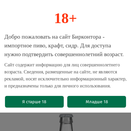
18+
0
Магазин-Склад импортного пива, крафта и
Добро пожаловать на сайт Бирконтора -
сидра
импортное пиво, крафт, сидр. Для доступа
нужно подтвердить совершеннолетний возраст.
Главная
Сидр
Сайт содержит информацию для лиц совершеннолетнего
возраста. Сведения, размещенные на сайте, не являются
Сидр Рэбл Эпл Нимфо
рекламой, носят исключительно информационный характер,
Безалкогольный / Cider Rebel Apple
и предназначены только для личного использования.
Nympho 0.33 - стекло
(0)
Я старше 18
Младше 18