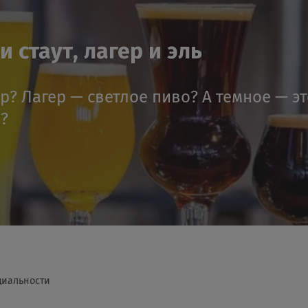
 стаут, лагер и эль
ер? Лагер — светлое пиво? А темное — э
я?
циальности