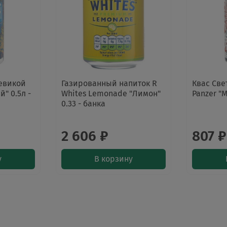
евикой
Газированный напиток R
Квас Све
" 0.5л -
Whites Lemonade "Лимон"
Panzer "М
0.33 - банка
2 606 ₽
807 ₽
у
В корзину