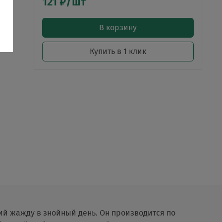
121 ₽/шт
В корзину
Купить в 1 клик
й жажду в знойный день. Он производится по