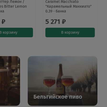
ттер Лемон /
Caramel Macchiato
s Bitter Lemon
"Карамельный Маккиато"
нка
0.39 - банка
 ₽
5 271 ₽
В корзину
В корзину
Бельгийское пиво