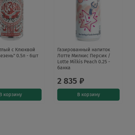
тлый с Клюквой
Газированный напиток
езень" 0.5л - 6шт
Лотте Милкис Персик /
Lotte Milkis Peach 0.25 -
банка
2 835 ₽
В корзину
В корзину