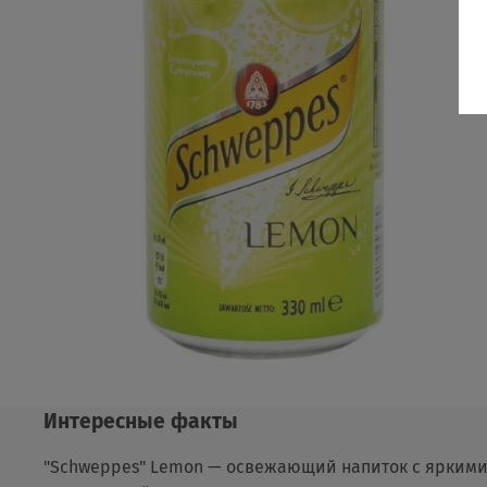
Интересные факты
"Schweppes" Lemon — освежающий напиток с яркими 