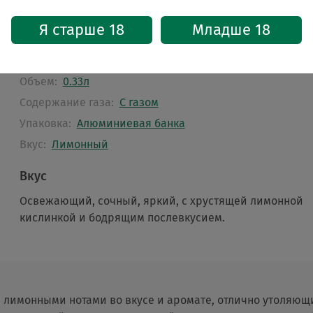
Характеристики
Я старше 18
Младше 18
Бренд:
Schweppes
Страна:
Польша
Объем:
0.33л
Содержание газа:
С газом
Упаковка:
Алюминиевая банка
Вкус:
Лимонный
Вкус
Освежающий, сочный, яркий, с хрустящей лимонной
кислинкой и бодрящим послевкусием.
лимонными нотами во вкусе и аромате, отлично утоляющи