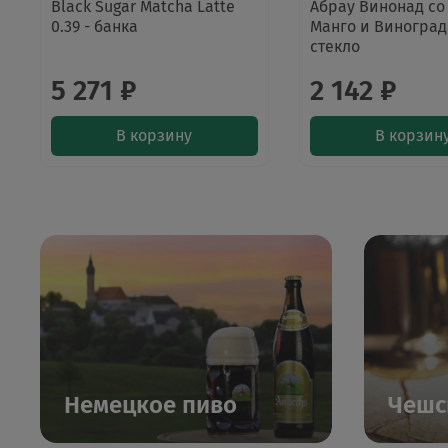
Black Sugar Matcha Latte
Абрау Винонад со
0.39 - банка
Манго и Винограда
стекло
5 271 ₽
2 142 ₽
В корзину
В корзин
Немецкое пиво
Чешс