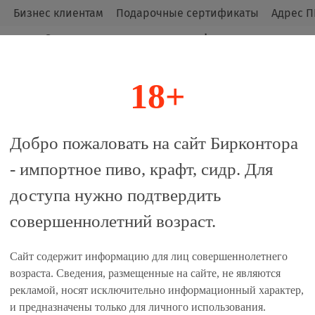
м
Бизнес клиентам
Подарочные сертификаты
Адрес П
Оригинальные продукты от официальных
импортёров.
18+
алог
Добро пожаловать на сайт Бирконтора
- импортное пиво, крафт, сидр. Для
пс Лимон / Schweppes Lemon
доступа нужно подтвердить
совершеннолетний возраст.
 сравнение
Сайт содержит информацию для лиц совершеннолетнего
Единиц в одном товаре, шт:
возраста. Сведения, размещенные на сайте, не являются
рекламой, носят исключительно информационный характер,
24
и предназначены только для личного использования.