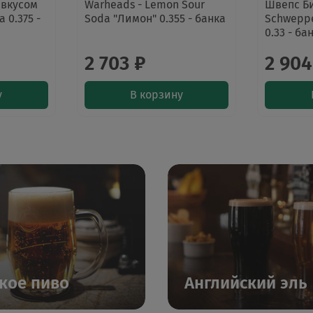
 вкусом
Warheads - Lemon Sour
Швепс Би
 0.375 -
Soda "Лимон" 0.355 - банка
Schweppe
0.33 - ба
2 703 ₽
2 904
у
В корзину
кое пиво
Английский эль