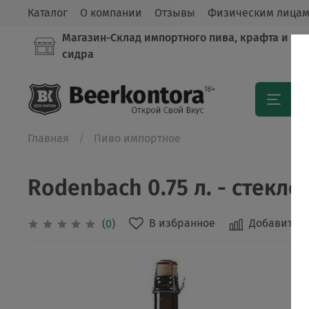
Каталог
О компании
Отзывы
Физическим лица
Магазин-Склад импортного пива, крафта и
сидра
Кат
Главная
Пиво импортное
Rodenbach 0.75 л. - стекло(
В избранное
Добавить в
(0)