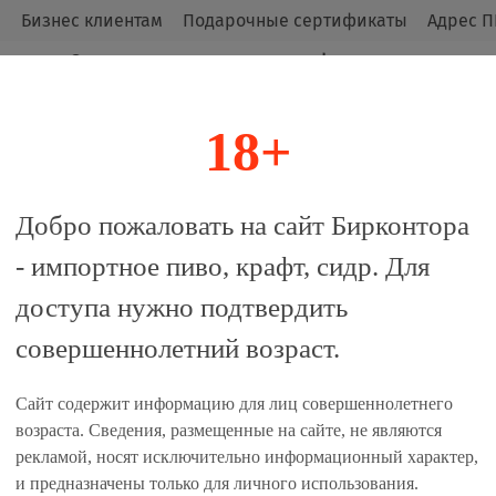
м
Бизнес клиентам
Подарочные сертификаты
Адрес П
Оригинальные продукты от официальных
импортёров.
18+
алог
Добро пожаловать на сайт Бирконтора
- импортное пиво, крафт, сидр. Для
2 шт.)
доступа нужно подтвердить
совершеннолетний возраст.
 сравнение
Сайт содержит информацию для лиц совершеннолетнего
Характеристики
возраста. Сведения, размещенные на сайте, не являются
рекламой, носят исключительно информационный характер,
Стиль:
Эль
и предназначены только для личного использования.