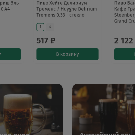
риш Эль
Пиво Хейге Делириум
Пиво Ван
 0.44 -
Тременс / Huyghe Delirium
Кафе Гра
Tremens 0.33 - стекло
Steenber
Grand Cru
1
4
517 ₽
2 122
у
В корзину