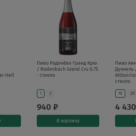
Пиво Роденбах Гранд Крю
Пиво Аи
/ Rodenbach Grand Cru 0.75
Дункель 
er Hell
- стекло
Altbairis
стекло
1
2
10
20
940 ₽
4 430
у
В корзину