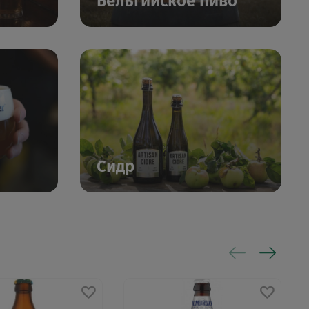
Бельгийское пиво
Сидр