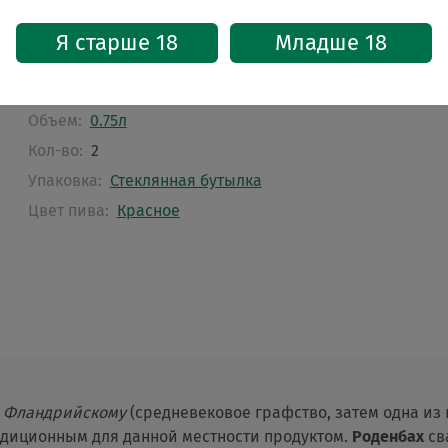
Страна:
Бельгия
Крепость, %:
5.2
Я старше 18
Младше 18
Тип брожения:
Верхнего брожения
Фильтрация:
Фильтрованное
Объем:
0.75л
Кол-во:
2
Упаковка:
Стеклянная бутылка
Цвет пива:
Красное
к
Фландрийскому
(средневековое графство, затем одна из
адиционным для данной местности продуктом.
Роденбах
св