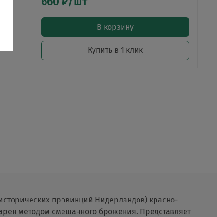
660 ₽/шт
В корзину
Купить в 1 клик
 исторических провинций Нидерландов) красно-
арен методом смешанного брожения. Представляет