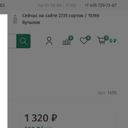
ВЗ
пн-пт 10-00 : 17-00
+7 495 729-73-87
Сейчас на сайте 2735 сортов / 15769
бутылок
0
0
0
0 ₽
арт.
1455
1 320 ₽