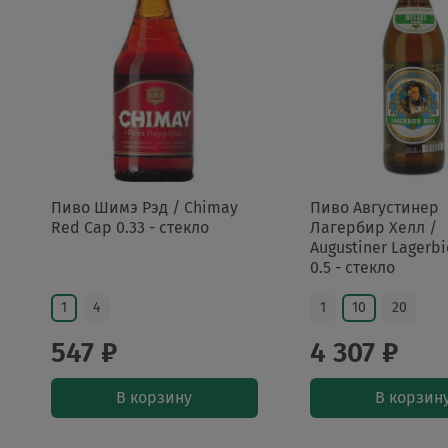
Пиво Шимэ Рэд / Chimay
Пиво Августинер
Red Cap 0.33 - стекло
Лагербир Хелл /
Augustiner Lagerbi
0.5 - стекло
1
4
1
10
20
547 ₽
4 307 ₽
В корзину
В корзин