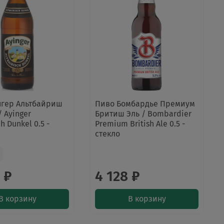
нгер Альтбайриш
Пиво Бомбардье Премиум
/ Ayinger
Бритиш Эль / Bombardier
ch Dunkel 0.5 -
Premium British Ale 0.5 -
стекло
 ₽
4 128 ₽
В корзину
В корзину