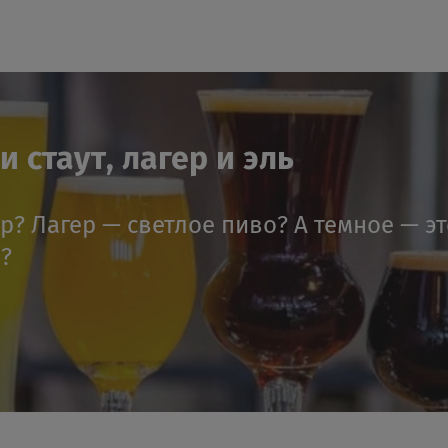
 стаут, лагер и эль
ер? Лагер — светлое пиво? А темное — э
я?