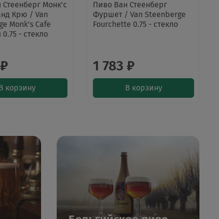
 Стеенберг Монк'с
Пиво Ван Стеенберг
нд Крю / Van
Фуршет / Van Steenberge
ge Monk's Cafe
Fourchette 0.75 - стекло
 0.75 - стекло
 ₽
1 783 ₽
В корзину
В корзину