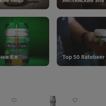
кое пиво
Английский эль
нки 5 л
Top 50 Ratebeer