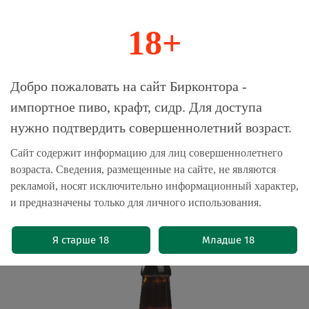
18+
0
Магазин-Склад импортного пива, крафта и
Добро пожаловать на сайт Бирконтора -
сидра
импортное пиво, крафт, сидр. Для доступа
нужно подтвердить совершеннолетний возраст.
Главная
Пиво крафтовое
Сайт содержит информацию для лиц совершеннолетнего
возраста. Сведения, размещенные на сайте, не являются
Пиво Канцлер Жигулевское
рекламой, носят исключительно информационный характер,
"Возрожденный рецепт 1935г" 0.45л
и предназначены только для личного использования.
- 12шт
(0)
Я старше 18
Младше 18