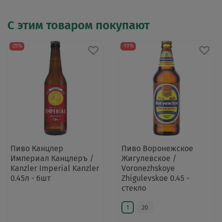
С этим товаром покупают
-25%
-19%
Пиво Канцлер
Пиво Воронежское
Империал Канцлеръ /
Жигулевское /
Kanzler Imperial Kanzler
Voronezhskoye
0.45л - 6шт
Zhigulevskoe 0.45 -
стекло
1
20