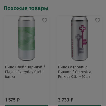
Похожие товары
Пиво Плейг Эвридэй /
Пиво Островица
Plague Everyday 0.45 -
Пинкис / Ostrovica
банка
Pinkies 0.5л - 10шт
1 575 ₽
3 733 ₽