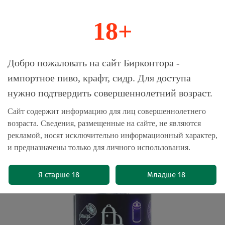
18+
0
Магазин-Склад импортного пива, крафта и
Добро пожаловать на сайт Бирконтора -
сидра
импортное пиво, крафт, сидр. Для доступа
нужно подтвердить совершеннолетний возраст.
Главная
Пиво крафтовое
Сайт содержит информацию для лиц совершеннолетнего
возраста. Сведения, размещенные на сайте, не являются
Пиво Велка Морава Преста / Velka
рекламой, носят исключительно информационный характер,
Morava Presta 0.5 - банка
и предназначены только для личного использования.
(0)
Я старше 18
Младше 18