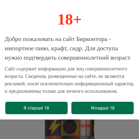
18+
0
Магазин-Склад импортного пива, крафта и
Добро пожаловать на сайт Бирконтора -
сидра
импортное пиво, крафт, сидр. Для доступа
нужно подтвердить совершеннолетний возраст.
Главная
Бренды
Velka Morava
Сайт содержит информацию для лиц совершеннолетнего
возраста. Сведения, размещенные на сайте, не являются
Пиво Велка Морава Кёльш / Velka
рекламой, носят исключительно информационный характер,
Morava Koelsch 0.33 - банка
и предназначены только для личного использования.
(0)
Я старше 18
Младше 18