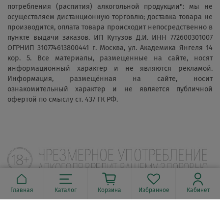
потребления (распития) алкогольной продукции": мы не
осуществляем дистанционную торговлю; доставка товара не
производится, оплата товара происходит непосредственно в
пункте выдачи заказов. ИП Кутузов Д.И. ИНН 772600301007
ОГРНИП 310774613800441 г. Москва, ул. Академика Янгеля 14
кор. 5. Все материалы, размещенные на сайте, носят
информационный характер и не являются рекламой.
Информация, размещённая на сайте, носит
ознакомительный характер и не является публичной
офертой по смыслу ст. 437 ГК РФ.
Главная
Каталог
Корзина
Избранное
Кабинет