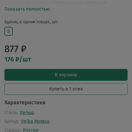
солодовым тоном и ненавязчивым хмелевым
Показать полностью
профилем, сухо выброженный и питкий.
Единиц в одном товаре, шт:
5
877 ₽
176 ₽/шт
В корзину
Купить в 1 клик
Характеристики
Стиль:
Кельш
Бренд:
Velka Morava
Страна:
Россия