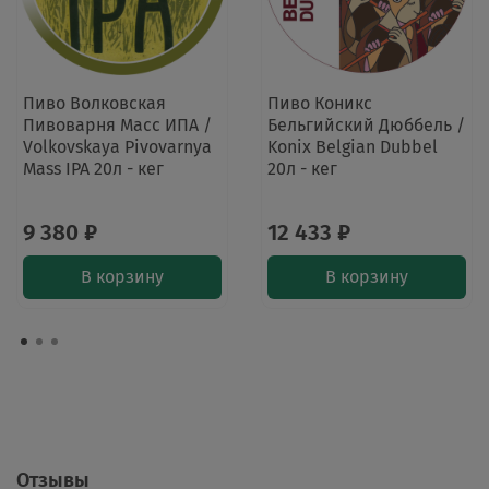
Пиво Волковская
Пиво Коникс
Пивоварня Масс ИПА /
Бельгийский Дюббель /
Volkovskaya Pivovarnya
Konix Belgian Dubbel
Mass IPA 20л - кег
20л - кег
9 380 ₽
12 433 ₽
В корзину
В корзину
Отзывы