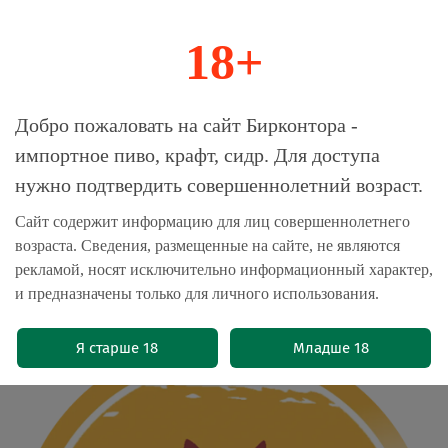
18+
0
Магазин-Склад импортного пива, крафта и
Добро пожаловать на сайт Бирконтора -
сидра
импортное пиво, крафт, сидр. Для доступа
нужно подтвердить совершеннолетний возраст.
Главная
Бренды
Пиво Василеостровское
Сайт содержит информацию для лиц совершеннолетнего
возраста. Сведения, размещенные на сайте, не являются
Пиво Васька Белое Пшеничное /
рекламой, носят исключительно информационный характер,
Vaska Beloe Pshenichnoe 30л - кег
и предназначены только для личного использования.
(0)
Я старше 18
Младше 18