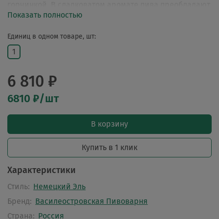
горчинкой. В сладковатом аромате пива преобладают
Показать полностью
нотки банана.
Единиц в одном товаре, шт:
1
6 810 ₽
6810 ₽/шт
В корзину
Купить в 1 клик
Характеристики
Стиль:
Немецкий Эль
Бренд:
Василеостровская Пивоварня
Страна:
Россия