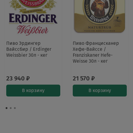
Пиво Эрдингер
Пиво Францисканер
Вайссбир / Erdinger
Хефе-Вайссе /
Weissbier 30л - кег
Franziskaner Hefe-
Weisse 30л - кег
23 940 ₽
21 570 ₽
В корзину
В корзину