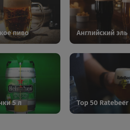
кое пиво
Английский эль
нки 5 л
Top 50 Ratebeer