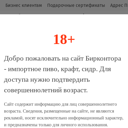
м
Бизнес клиентам
Подарочные сертификаты
Адрес П
Оригинальные продукты от официальных
импортёров.
18+
алог
Добро пожаловать на сайт Бирконтора
- импортное пиво, крафт, сидр. Для
ное / Vasileostrovskoe Temno
доступа нужно подтвердить
совершеннолетний возраст.
 сравнение
Сайт содержит информацию для лиц совершеннолетнего
Единиц в одном товаре, шт:
возраста. Сведения, размещенные на сайте, не являются
рекламой, носят исключительно информационный характер,
1
и предназначены только для личного использования.