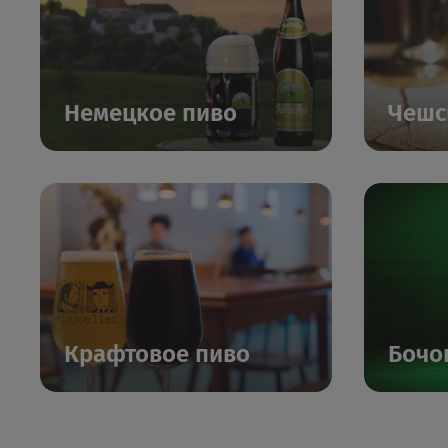
Немецкое пиво
Чешс
Крафтовое пиво
Бочо