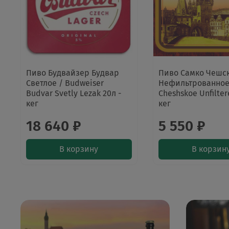
Пиво Будвайзер Будвар
Пиво Самко Чешс
Светлое / Budweiser
Нефильтрованное
Budvar Svetly Lezak 20л -
Cheshskoe Unfilter
кег
кег
18 640 ₽
5 550 ₽
В корзину
В корзин