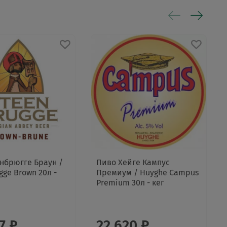
нбрюгге Браун /
Пиво Хейге Кампус
gge Brown 20л -
Премиум / Huyghe Campus
Premium 30л - кег
7 ₽
22 620 ₽