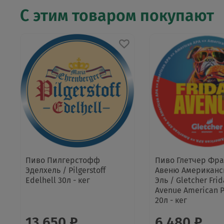
С этим товаром покупают
Пиво Пилгерстофф
Пиво Глетчер Фр
Эделхель / Pilgerstoff
Авеню Американс
Edelhell 30л - кег
Эль / Gletcher Fri
Avenue American P
20л - кег
13 650 ₽
6 480 ₽