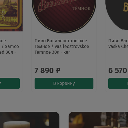
кое
Пиво Василеостровское
Пиво Вас
 / Samco
Темное / Vasileostrovskoe
Vaska Che
ed 30л -
Temnoe 30л - кег
7 890 ₽
6 570
у
В корзину