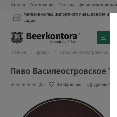
Каталог
О компании
Отзывы
Физическим лица
Магазин-Склад импортного пива, крафта и
сидра
Кат
Главная
Бренды
Пиво Василеостровское
Пиво Василеостровское Тем
В избранное
Добавить в
(0)