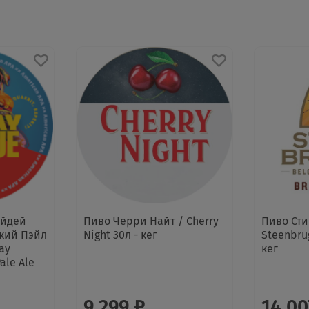
айдей
Пиво Черри Найт / Cherry
Пиво Сти
кий Пэйл
Night 30л - кег
Steenbru
day
кег
ale Ale
9 299 ₽
14 00