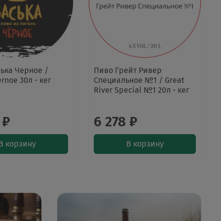
ька Черное /
Пиво Грейт Ривер
rnoe 30л - кег
Специальное №1 / Great
River Special №1 20л - кег
 ₽
6 278 ₽
В корзину
В корзину