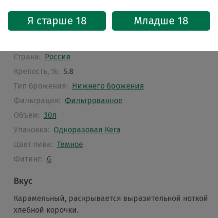
Характеристики
Я старше 18
Младше 18
Стиль:
Лагер
Бренд:
Василеостровское
Страна:
Россия
Крепость, %:
5.8
Тип брожения:
Нижнего брожения
Фильтрация:
Фильтрованное
Объем:
30л
Упаковка:
Одноразовая Кега
Цвет пива:
Темное
Фитинг:
G
Вкус
Карамельный, раскрывается выразительной ноткой
хлебной корочки.