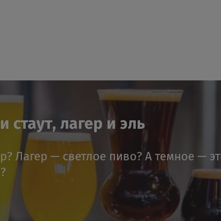
 стаут, лагер и эль
ер? Лагер — светлое пиво? А темное — э
я?