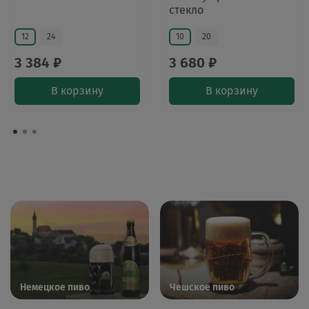
стекло
12
24
10
20
3 384 ₽
3 680 ₽
В корзину
В корзину
Немецкое пиво
Чешское пиво