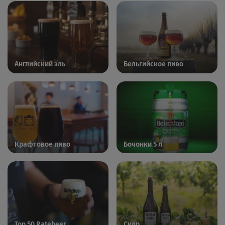
Английский эль
Бельгийское пиво
Крафтовое пиво
Бочонки 5 л
Top 50 Ratebeer
Сидр