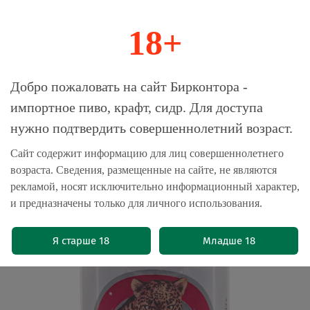
18+
0
Магазин-Склад импортного пива, крафта и
Добро пожаловать на сайт Бирконтора -
сидра
импортное пиво, крафт, сидр. Для доступа
нужно подтвердить совершеннолетний возраст.
Главная
Пиво импортное
Сайт содержит информацию для лиц совершеннолетнего
возраста. Сведения, размещенные на сайте, не являются
Пиво Лео / Leo 0.49 - банка
рекламой, носят исключительно информационный характер,
(0)
и предназначены только для личного использования.
Я старше 18
Младше 18