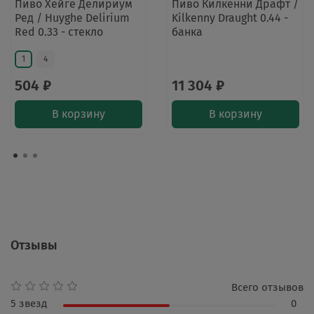
Пиво Хейге Делириум
Пиво Килкенни Драфт /
Ред / Huyghe Delirium
Kilkenny Draught 0.44 -
Red 0.33 - стекло
банка
1
4
504 ₽
11 304 ₽
В корзину
В корзину
Отзывы
Всего отзывов
5 звезд
0