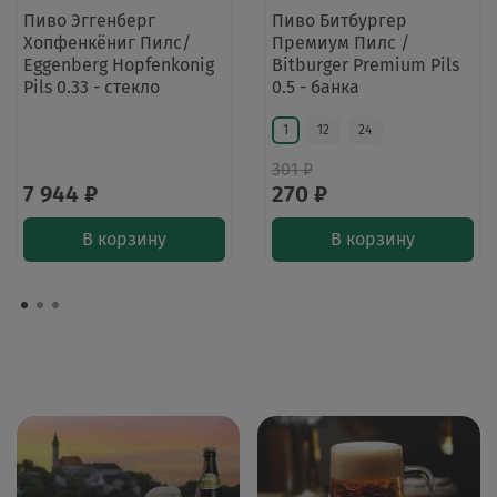
Пиво Эггенберг
Пиво Битбургер
Хопфенкёниг Пилс/
Премиум Пилс /
Eggenberg Hopfenkonig
Bitburger Premium Pils
Pils 0.33 - стекло
0.5 - банка
1
12
24
301 ₽
7 944 ₽
270 ₽
В корзину
В корзину