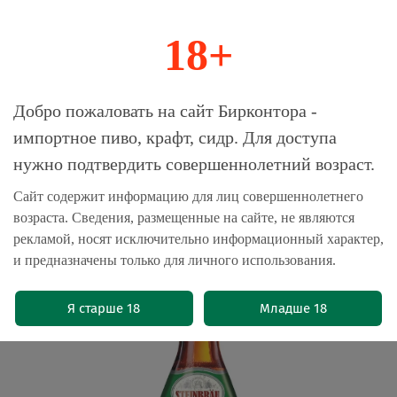
18+
0
Магазин-Склад импортного пива, крафта и
Добро пожаловать на сайт Бирконтора -
сидра
импортное пиво, крафт, сидр. Для доступа
нужно подтвердить совершеннолетний возраст.
Главная
Пиво импортное
Сайт содержит информацию для лиц совершеннолетнего
возраста. Сведения, размещенные на сайте, не являются
Пиво Штайнброй Пилсенер /
рекламой, носят исключительно информационный характер,
Steinbrau Pilsener 0.5 - стекло
и предназначены только для личного использования.
(0)
Я старше 18
Младше 18