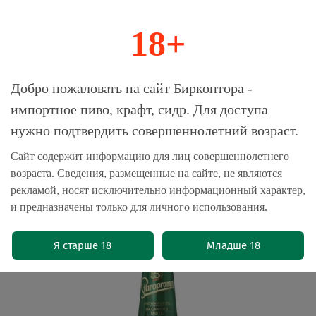
18+
0
Магазин-Склад импортного пива, крафта и
Добро пожаловать на сайт Бирконтора -
сидра
импортное пиво, крафт, сидр. Для доступа
нужно подтвердить совершеннолетний возраст.
Главная
Пиво импортное
Сайт содержит информацию для лиц совершеннолетнего
возраста. Сведения, размещенные на сайте, не являются
Пиво Старопрамен Премиум /
рекламой, носят исключительно информационный характер,
Staropramen Premium 0.5 - стекло
и предназначены только для личного использования.
(0)
Я старше 18
Младше 18