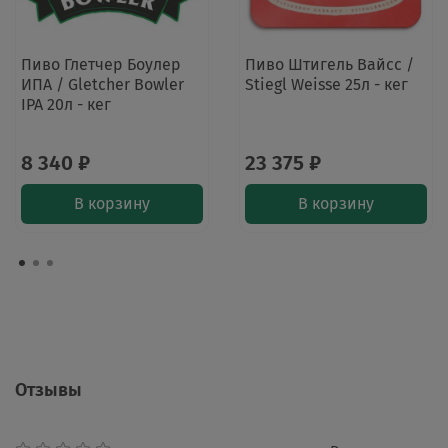
Пиво Глетчер Боулер
Пиво Штигель Вайсс /
ИПА / Gletcher Bowler
Stiegl Weisse 25л - кег
IPA 20л - кег
8 340 ₽
23 375 ₽
В корзину
В корзину
Отзывы