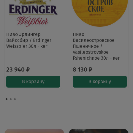
Пиво Эрдингер
Пиво
Вайссбир / Erdinger
Василеостровское
Weissbier 30л - кег
Пшеничное /
Vasileostrovskoe
Pshenichnoe 30л - кег
23 940 ₽
8 130 ₽
В корзину
В корзину