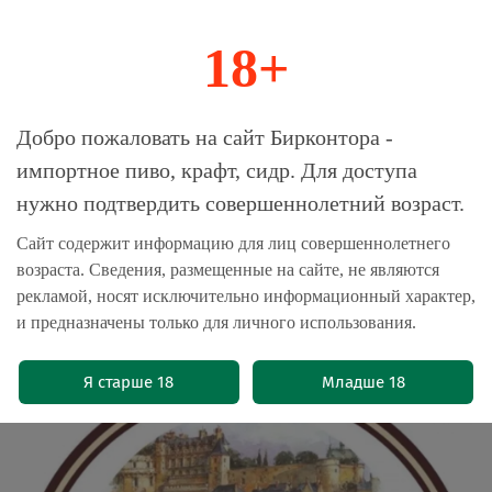
18+
0
Магазин-Склад импортного пива, крафта и
Добро пожаловать на сайт Бирконтора -
сидра
импортное пиво, крафт, сидр. Для доступа
нужно подтвердить совершеннолетний возраст.
Главная
Бренды
Strakovice
Сайт содержит информацию для лиц совершеннолетнего
возраста. Сведения, размещенные на сайте, не являются
Пиво Страковице Светлое /
рекламой, носят исключительно информационный характер,
Strakovice Svetle 20л - кег
и предназначены только для личного использования.
(0)
Я старше 18
Младше 18