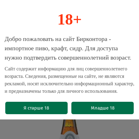
18+
0
Магазин-Склад импортного пива, крафта и
Добро пожаловать на сайт Бирконтора -
сидра
импортное пиво, крафт, сидр. Для доступа
нужно подтвердить совершеннолетний возраст.
Главная
Пиво импортное
Сайт содержит информацию для лиц совершеннолетнего
возраста. Сведения, размещенные на сайте, не являются
Пиво Штайнер Пилс / Steiner Pils 0.5
рекламой, носят исключительно информационный характер,
- стекло
и предназначены только для личного использования.
(0)
Я старше 18
Младше 18