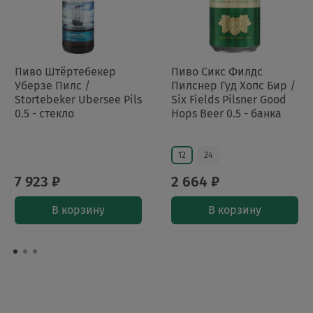
Пиво Штёртебекер
Пиво Сикс Филдс
Уберзе Пилс /
Пилснер Гуд Хопс Бир /
Stortebeker Ubersee Pils
Six Fields Pilsner Good
0.5 - стекло
Hops Beer 0.5 - банка
12
24
7 923 ₽
2 664 ₽
В корзину
В корзину