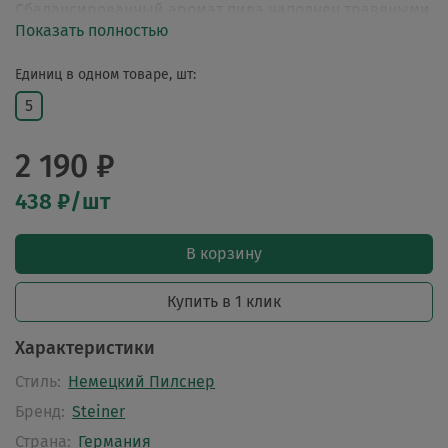
Сбалансированный аромат пива наполнен травяными
Показать полностью
нотами хмеля, сладковатыми зерновыми и
карамельными оттенками солода.
Единиц в одном товаре, шт:
5
2 190 ₽
438 ₽/шт
В корзину
Купить в 1 клик
Характеристики
Стиль:
Немецкий Пилснер
Бренд:
Steiner
Страна:
Германия