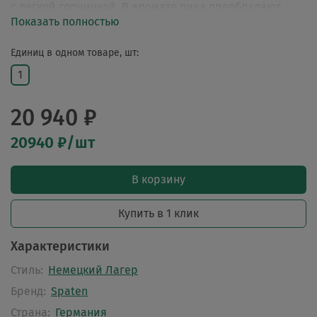
с легкой горчинкой. В аромате пива преобладают
Показать полностью
хмелевые и травянистые ноты, ощущаются тонкие
оттенки солода и цитрусовых.
Единиц в одном товаре, шт:
1
20 940 ₽
20940 ₽/шт
В корзину
Купить в 1 клик
Характеристики
Стиль:
Немецкий Лагер
Бренд:
Spaten
Страна:
Германия