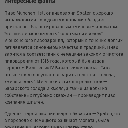
Интересные факты
Пиво Munchen Hell от пивоварни Spaten с хорошо
выраженными солодовыми нотками обладает
прекрасно сбалансированным хмелевым ароматом.
Это пиво можно назвать "золотым символом"
мюнхенского пивоварения, который в течение долгих
лет является синонимом качества и традиций. Пиво
варится в соответствии с немецким законом о чистоте
пивоварения от 1516 года, который был издан
герцогом Вильгельм IV Баварским и гласил, "что
отныне пиво допускается варить только из солода,
хмеля и воды". Именно из этих ингредиентов —
баварского солода и хмеля, а также из воды из
собственных глубоких скважин — производит пиво
компания Шпатен.
Одна из старейших пивоварен Баварии — Spaten, что
в переводе с немецкого означает "лопата", была
основана в 1397 году. Пиво Шпатен стало