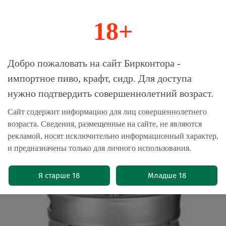
18+
0
Магазин-Склад импортного пива, крафта и
Добро пожаловать на сайт Бирконтора -
сидра
импортное пиво, крафт, сидр. Для доступа
нужно подтвердить совершеннолетний возраст.
Главная
Бренды
Пиво Шпатен / Spaten
Сайт содержит информацию для лиц совершеннолетнего
возраста. Сведения, размещенные на сайте, не являются
Пиво Шпатен Мюнхен Хеллес /
рекламой, носят исключительно информационный характер,
Spaten Munchen Hell 30л - кег
и предназначены только для личного использования.
(0)
Я старше 18
Младше 18