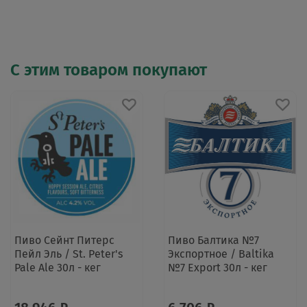
С этим товаром покупают
Пиво Сейнт Питерс
Пиво Балтика №7
Пейл Эль / St. Peter's
Экспортное / Baltika
Pale Ale 30л - кег
№7 Export 30л - кег