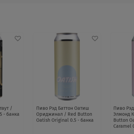
таут /
Пиво Рэд Баттон Оатиш
Пиво Рэд
5 - банка
Ориджинал / Red Button
Элмонд К
Oatish Original 0.5 - банка
Button O
Caramel 0