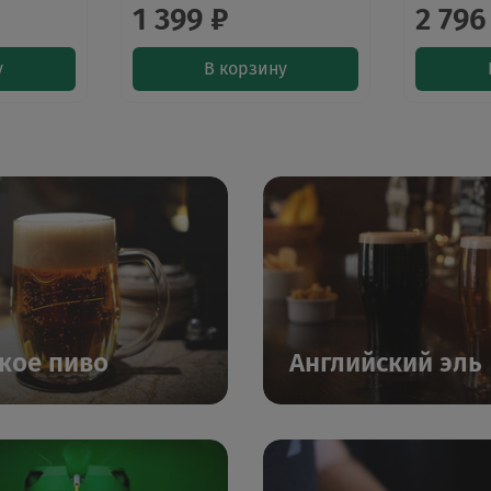
1 399 ₽
2 796
у
В корзину
кое пиво
Английский эль