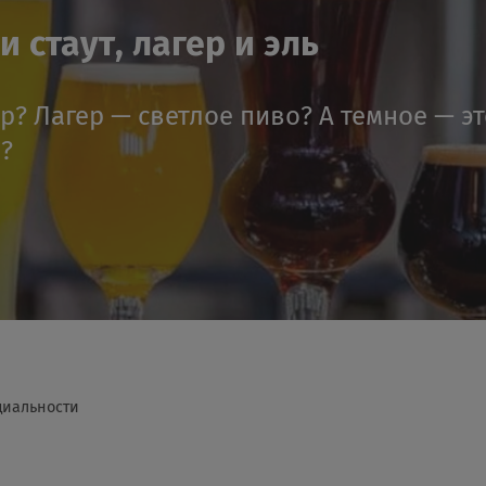
 стаут, лагер и эль
ер? Лагер — светлое пиво? А темное — э
я?
циальности