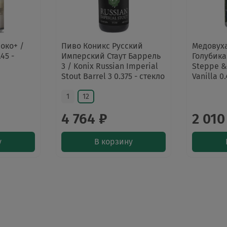
око+ /
Пиво Коникс Русский
Медовуха
45 -
Имперский Стаут Баррель
Голубика
3 / Konix Russian Imperial
Steppe &
Stout Barrel 3 0.375 - стекло
Vanilla 0
1
12
4 764 ₽
2 010
у
В корзину