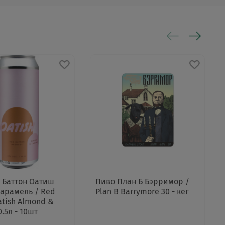
 Баттон Оатиш
Пиво План Б Бэрримор /
арамель / Red
Plan B Barrymore 30 - кег
atish Almond &
.5л - 10шт