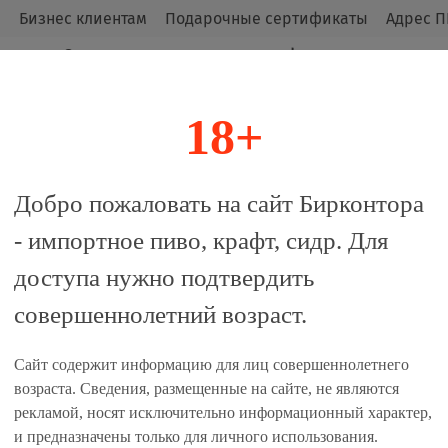
м
Бизнес клиентам
Подарочные сертификаты
Адрес П
Оригинальные продукты от официальных
импортёров.
18+
алог
Добро пожаловать на сайт Бирконтора
- импортное пиво, крафт, сидр. Для
монд Карамель / Red Button O
доступа нужно подтвердить
совершеннолетний возраст.
Сайт содержит информацию для лиц совершеннолетнего
 сравнение
возраста. Сведения, размещенные на сайте, не являются
рекламой, носят исключительно информационный характер,
Характеристики
и предназначены только для личного использования.