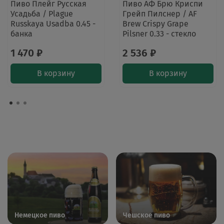
Пиво Плейг Русская
Пиво АФ Брю Криспи
Усадьба / Plague
Грейп Пилснер / AF
Russkaya Usadba 0.45 -
Brew Crispy Grape
банка
Pilsner 0.33 - стекло
1 470 ₽
2 536 ₽
В корзину
В корзину
Немецкое пиво
Чешское пиво