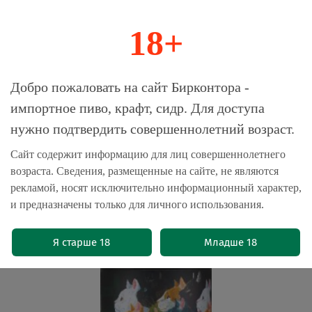
18+
0
Магазин-Склад импортного пива, крафта и
Добро пожаловать на сайт Бирконтора -
сидра
импортное пиво, крафт, сидр. Для доступа
нужно подтвердить совершеннолетний возраст.
Главная
Пиво крафтовое
Сайт содержит информацию для лиц совершеннолетнего
возраста. Сведения, размещенные на сайте, не являются
Пиво План Б Муркуэлл Пилзнер /
рекламой, носят исключительно информационный характер,
Plan B Murquell Pilsner 0.45 - банка
и предназначены только для личного использования.
(0)
Я старше 18
Младше 18