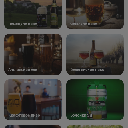
Немецкое пиво
Чешское пиво
Английский эль
Бельгийское пиво
Крафтовое пиво
Бочонки 5 л