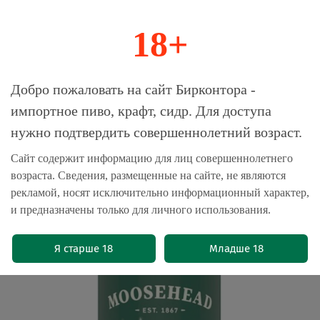
18+
0
Магазин-Склад импортного пива, крафта и
Добро пожаловать на сайт Бирконтора -
сидра
импортное пиво, крафт, сидр. Для доступа
нужно подтвердить совершеннолетний возраст.
Главная
Пиво импортное
Сайт содержит информацию для лиц совершеннолетнего
возраста. Сведения, размещенные на сайте, не являются
Пиво Мусхед Лагер / Moosehead
рекламой, носят исключительно информационный характер,
Lager 0.473 - банка
и предназначены только для личного использования.
(0)
Я старше 18
Младше 18