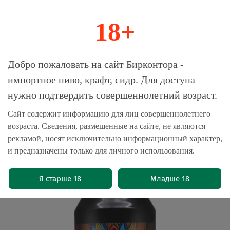
18+
0
Магазин-Склад импортного пива, крафта и
Добро пожаловать на сайт Бирконтора -
сидра
импортное пиво, крафт, сидр. Для доступа
нужно подтвердить совершеннолетний возраст.
Главная
Пиво крафтовое
Сайт содержит информацию для лиц совершеннолетнего
возраста. Сведения, размещенные на сайте, не являются
Пиво Мантра Эмбиент Симметри /
рекламой, носят исключительно информационный характер,
Mantra Ambient Symmetry 0.5л -
и предназначены только для личного использования.
10шт
(0)
Я старше 18
Младше 18