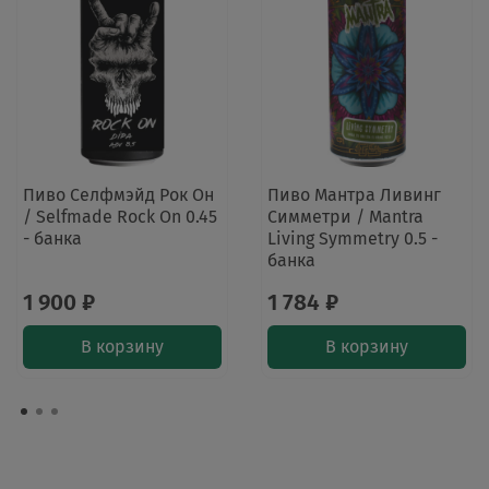
Пиво Селфмэйд Рок Он
Пиво Мантра Ливинг
/ Selfmade Rock On 0.45
Симметри / Mantra
- банка
Living Symmetry 0.5 -
банка
1 900 ₽
1 784 ₽
В корзину
В корзину