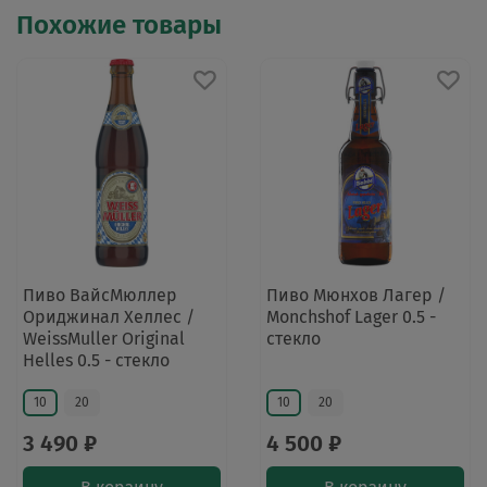
Похожие товары
Пиво ВайсМюллер
Пиво Мюнхов Лагер /
Ориджинал Хеллес /
Monchshof Lager 0.5 -
WeissMuller Original
стекло
Helles 0.5 - стекло
10
20
10
20
3 490 ₽
4 500 ₽