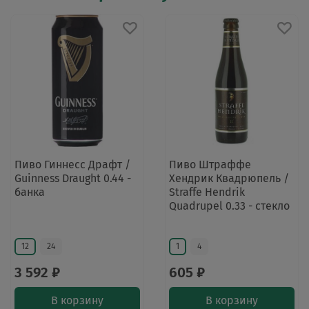
Пиво Гиннесс Драфт /
Пиво Штраффе
Guinness Draught 0.44 -
Хендрик Квадрюпель /
банка
Straffe Hendrik
Quadrupel 0.33 - стекло
12
24
1
4
3 592 ₽
605 ₽
В корзину
В корзину