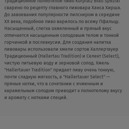
Традиционное полнотелое пиво Kurpfalz Brau Spezial
сварено по рецепту главного пивовара Ханса Хирша.
До завоевания популярности пилснером в середине
ХХ века, подобное пиво варилось по всему Пфальцу.
Насыщенный, слегка охмеленный и пряный вкус
отличается насыщенным солодовым телом и тонкой
горчинкой в ​​послевкусии. Для создания напитка
пивовары использовали хмели сортов Халлертауер
Традиционный (Hallertau Tradition) и Селект (Select),
чистую питьевую воду и зерновой солод. Хмель
"Hallertauer Tradition" придает пиву очень тонкую,
почти сладкую мягкость, а "Hallertauer Select" —
пряные нотки, что в сочетании с ячменным и
карамельным солодом приводит к полнотелому вкусу
и аромату с нотками специй.