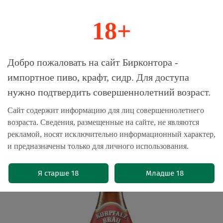
18+
0
Магазин-Склад импортного пива, крафта и
Добро пожаловать на сайт Бирконтора -
сидра
импортное пиво, крафт, сидр. Для доступа
нужно подтвердить совершеннолетний возраст.
Главная
Пиво импортное
Сайт содержит информацию для лиц совершеннолетнего
возраста. Сведения, размещенные на сайте, не являются
Пиво Курпфальц Брой Специаль /
рекламой, носят исключительно информационный характер,
Kurpfalz Brau Spezial 0.5 - стекло
и предназначены только для личного использования.
(0)
Я старше 18
Младше 18