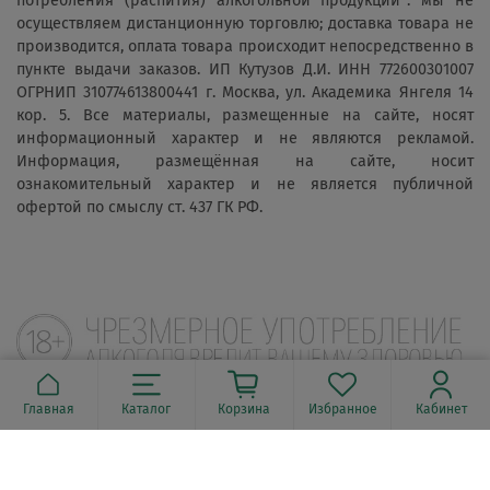
потребления (распития) алкогольной продукции": мы не
осуществляем дистанционную торговлю; доставка товара не
производится, оплата товара происходит непосредственно в
пункте выдачи заказов. ИП Кутузов Д.И. ИНН 772600301007
ОГРНИП 310774613800441 г. Москва, ул. Академика Янгеля 14
кор. 5. Все материалы, размещенные на сайте, носят
информационный характер и не являются рекламой.
Информация, размещённая на сайте, носит
ознакомительный характер и не является публичной
офертой по смыслу ст. 437 ГК РФ.
Главная
Каталог
Корзина
Избранное
Кабинет