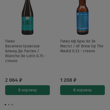
Пиво
Пиво Аф Брю Ап Зе
Василеостровское
Мастс! / AF Brew Up The
Бланш Де Лютин /
Masts! 0.33 - стекло
Blanche De Lutin 0.75 -
стекло
2 064 ₽
1 208 ₽
В корзину
В корзину