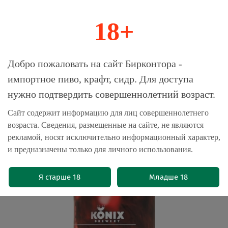
18+
0
Магазин-Склад импортного пива, крафта и
Добро пожаловать на сайт Бирконтора -
сидра
импортное пиво, крафт, сидр. Для доступа
нужно подтвердить совершеннолетний возраст.
Главная
Пиво крафтовое
Сайт содержит информацию для лиц совершеннолетнего
возраста. Сведения, размещенные на сайте, не являются
Пиво Коникс Гемоглобин / Konix
рекламой, носят исключительно информационный характер,
Hemoglobin 0.45 - банка
и предназначены только для личного использования.
(0)
Я старше 18
Младше 18