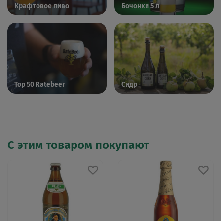
Крафтовое пиво
Бочонки 5 л
Top 50 Ratebeer
Сидр
С этим товаром покупают