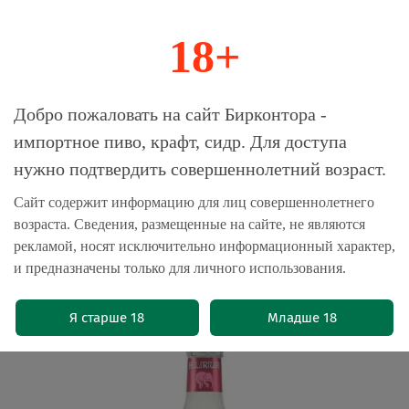
18+
0
Магазин-Склад импортного пива, крафта и
Добро пожаловать на сайт Бирконтора -
сидра
импортное пиво, крафт, сидр. Для доступа
нужно подтвердить совершеннолетний возраст.
Главная
Пиво импортное
Сайт содержит информацию для лиц совершеннолетнего
возраста. Сведения, размещенные на сайте, не являются
Пиво Хейге Делириум Ред / Huyghe
рекламой, носят исключительно информационный характер,
Delirium Red 0.75 - стекло
и предназначены только для личного использования.
(0)
Я старше 18
Младше 18