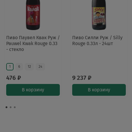
Пиво Паувел Квак Руж /
Пиво Силли Руж / Silly
Pauwel Kwak Rouge 0.33
Rouge 0.33л - 24шт
- стекло
1
6
12
24
476 ₽
9 237 ₽
В корзину
В корзину