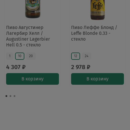
Пиво Августинер
Пиво Леффе Блонд /
Лагербир Хелл /
Leffe Blonde 0.33 -
Augustiner Lagerbier
стекло
Hell 0.5 - стекло
1
10
20
12
24
4 307 ₽
2 978 ₽
В корзину
В корзину