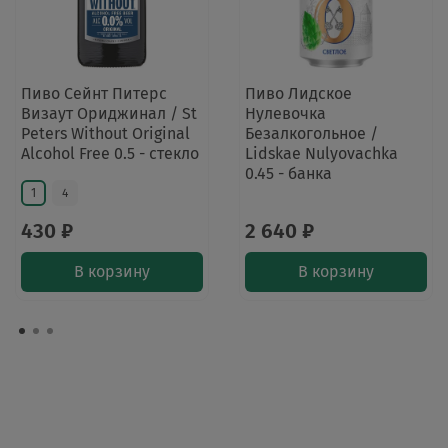
Пиво Сейнт Питерс
Пиво Лидское
Визаут Ориджинал / St
Нулевочка
Peters Without Original
Безалкогольное /
Alcohol Free 0.5 - стекло
Lidskae Nulyovachka
0.45 - банка
1
4
430 ₽
2 640 ₽
В корзину
В корзину