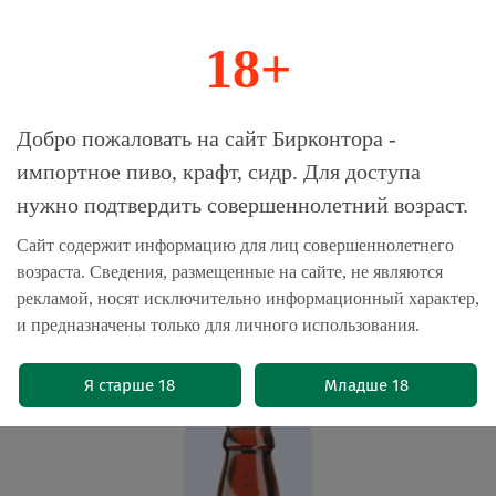
18+
0
Магазин-Склад импортного пива, крафта и
Добро пожаловать на сайт Бирконтора -
сидра
импортное пиво, крафт, сидр. Для доступа
нужно подтвердить совершеннолетний возраст.
Главная
Пиво безалкогольное
Сайт содержит информацию для лиц совершеннолетнего
возраста. Сведения, размещенные на сайте, не являются
Пиво Глетчер Брейнстром
рекламой, носят исключительно информационный характер,
Безалкогольное / Gletcher
и предназначены только для личного использования.
Brainstorm 0.5 - стекло
(0)
Я старше 18
Младше 18