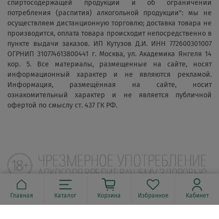
спиртосодержащей продукции и об ограничении
потребления (распития) алкогольной продукции": мы не
осуществляем дистанционную торговлю; доставка товара не
производится, оплата товара происходит непосредственно в
пункте выдачи заказов. ИП Кутузов Д.И. ИНН 772600301007
ОГРНИП 310774613800441 г. Москва, ул. Академика Янгеля 14
кор. 5. Все материалы, размещенные на сайте, носят
информационный характер и не являются рекламой.
Информация, размещённая на сайте, носит
ознакомительный характер и не является публичной
офертой по смыслу ст. 437 ГК РФ.
Главная
Каталог
Корзина
Избранное
Кабинет