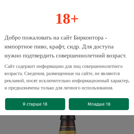
18+
0
Магазин-Склад импортного пива, крафта и
Добро пожаловать на сайт Бирконтора -
сидра
импортное пиво, крафт, сидр. Для доступа
нужно подтвердить совершеннолетний возраст.
Главная
Каталог
Сайт содержит информацию для лиц совершеннолетнего
возраста. Сведения, размещенные на сайте, не являются
Пиво Гиннесс Форейн Экстра Стаут /
рекламой, носят исключительно информационный характер,
Guinness Foreign Extra Stout 0.33л -
и предназначены только для личного использования.
24 шт
(0)
Я старше 18
Младше 18