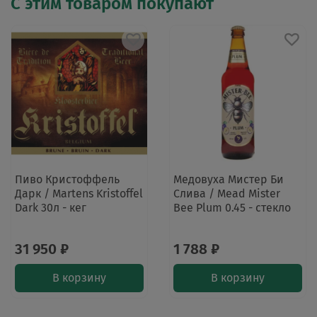
С этим товаром покупают
Пиво Кристоффель
Медовуха Мистер Би
Дарк / Martens Kristoffel
Слива / Mead Mister
Dark 30л - кег
Bee Plum 0.45 - стекло
31 950 ₽
1 788 ₽
В корзину
В корзину