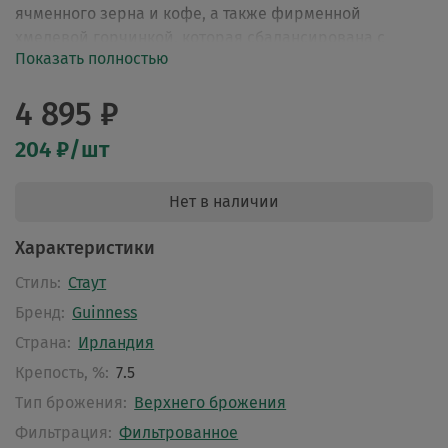
ячменного зерна и кофе, а также фирменной
хмелевой горчинкой, которая сбалансирована с
Показать полностью
тонкой сладостью. Послевкусие мощное, сухое, с
оттенками жженого солода.
4 895 ₽
204 ₽/шт
Нет в наличии
Характеристики
Стиль:
Стаут
Бренд:
Guinness
Страна:
Ирландия
Крепость, %:
7.5
Тип брожения:
Верхнего брожения
Фильтрация:
Фильтрованное