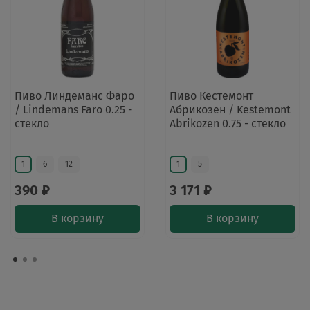
Пиво Линдеманс Фаро
Пиво Кестемонт
/ Lindemans Faro 0.25 -
Абрикозен / Kestemont
стекло
Abrikozen 0.75 - стекло
1
6
12
1
5
390 ₽
3 171 ₽
В корзину
В корзину