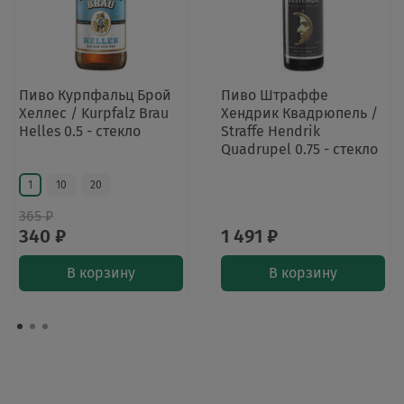
Пиво Курпфальц Брой
Пиво Штраффе
Хеллес / Kurpfalz Brau
Хендрик Квадрюпель /
Helles 0.5 - стекло
Straffe Hendrik
Quadrupel 0.75 - стекло
1
10
20
365 ₽
340 ₽
1 491 ₽
В корзину
В корзину