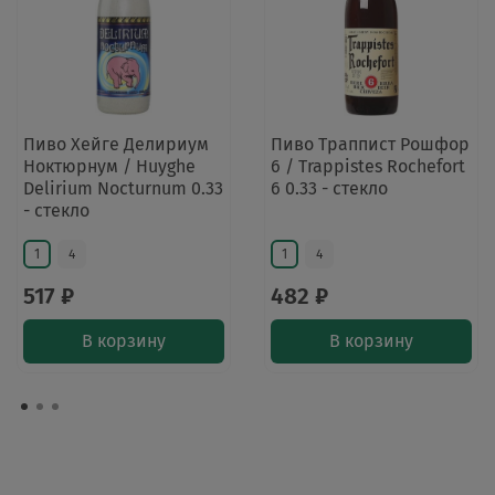
Пиво Хейге Делириум
Пиво Траппист Рошфор
Ноктюрнум / Huyghe
6 / Trappistes Rochefort
Delirium Nocturnum 0.33
6 0.33 - стекло
- стекло
1
4
1
4
517 ₽
482 ₽
В корзину
В корзину