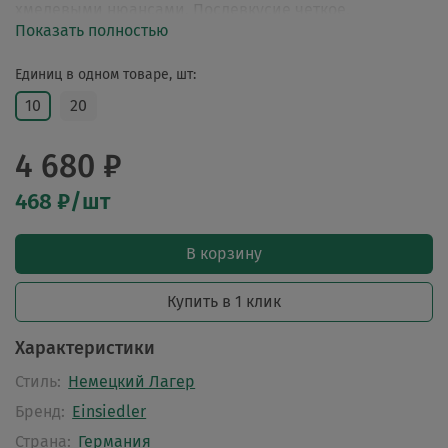
хмелевыми нюансами. Послевкусие четкое,
Показать полностью
освежающее, сухое.
Единиц в одном товаре, шт:
10
20
4 680 ₽
468 ₽/шт
В корзину
Купить в 1 клик
Характеристики
Стиль:
Немецкий Лагер
Бренд:
Einsiedler
Страна:
Германия