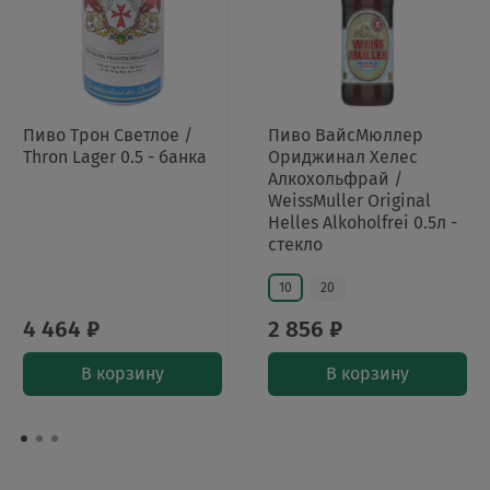
Пиво Трон Светлое /
Пиво ВайсМюллер
Thron Lager 0.5 - банка
Ориджинал Хелес
Алкохольфрай /
WeissMuller Original
Helles Alkoholfrei 0.5л -
стекло
10
20
4 464 ₽
2 856 ₽
В корзину
В корзину