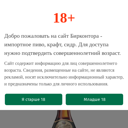
18+
0
Магазин-Склад импортного пива, крафта и
Добро пожаловать на сайт Бирконтора -
сидра
импортное пиво, крафт, сидр. Для доступа
нужно подтвердить совершеннолетний возраст.
Главная
Пиво импортное
Сайт содержит информацию для лиц совершеннолетнего
возраста. Сведения, размещенные на сайте, не являются
Пиво Айнзидлер Шварцбир /
рекламой, носят исключительно информационный характер,
Einsiedler Schwarzbier 0.5 - стекло
и предназначены только для личного использования.
(0)
Я старше 18
Младше 18