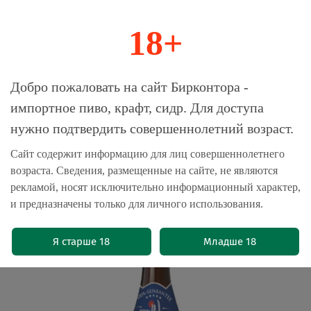
18+
0
Магазин-Склад импортного пива, крафта и
Добро пожаловать на сайт Бирконтора -
сидра
импортное пиво, крафт, сидр. Для доступа
нужно подтвердить совершеннолетний возраст.
Главная
Новые поступления
Сайт содержит информацию для лиц совершеннолетнего
возраста. Сведения, размещенные на сайте, не являются
Пиво Чуанлан Нью Фэш / Chuanlang
рекламой, носят исключительно информационный характер,
New Fash 0.45 - стекло
и предназначены только для личного использования.
(0)
Я старше 18
Младше 18