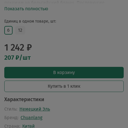
похожим на бельгийский бланш. Послевкусие
Показать полностью
мимолётное и спокойное.
Единиц в одном товаре, шт:
6
12
1 242 ₽
207 ₽/шт
В корзину
Купить в 1 клик
Характеристики
Стиль:
Немецкий Эль
Бренд:
Chuanlang
Страна:
Китай