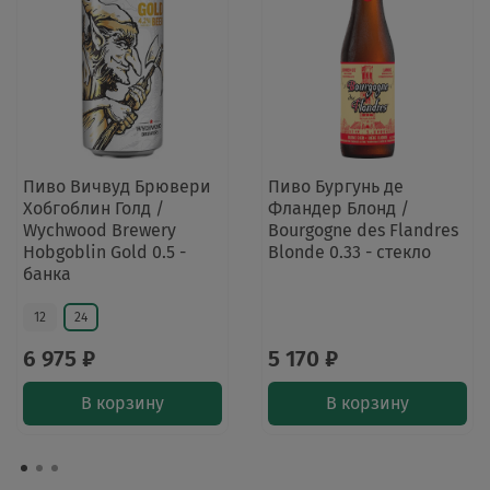
Пиво Вичвуд Брювери
Пиво Бургунь де
Хобгоблин Голд /
Фландер Блонд /
Wychwood Brewery
Bourgogne des Flandres
Hobgoblin Gold 0.5 -
Blonde 0.33 - стекло
банка
12
24
6 975 ₽
5 170 ₽
В корзину
В корзину