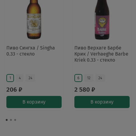
Пиво Сингха / Singha
Пиво Верхаге Барбе
0.33 - стекло
Крик / Verhaeghe Barbe
Kriek 0.33 - стекло
1
4
24
6
12
24
206 ₽
2 580 ₽
В корзину
В корзину