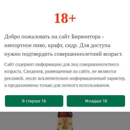
18+
0
Магазин-Склад импортного пива, крафта и
Добро пожаловать на сайт Бирконтора -
сидра
импортное пиво, крафт, сидр. Для доступа
нужно подтвердить совершеннолетний возраст.
Главная
Новые поступления
Сайт содержит информацию для лиц совершеннолетнего
возраста. Сведения, размещенные на сайте, не являются
Пиво Бургунь де Фландер Блонд /
рекламой, носят исключительно информационный характер,
Bourgogne des Flandres Blonde 0.33 -
и предназначены только для личного использования.
стекло
(0)
Я старше 18
Младше 18