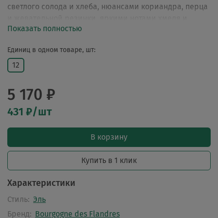
светлого солода и хлеба, нюансами кориандра, перца
и жевательной резинки, яркими нотами хмеля и
Показать полностью
длительным медово-фруктовым послевкусием.
Единиц в одном товаре, шт:
12
5 170 ₽
431 ₽/шт
В корзину
Купить в 1 клик
Характеристики
Стиль:
Эль
Бренд:
Bourgogne des Flandres