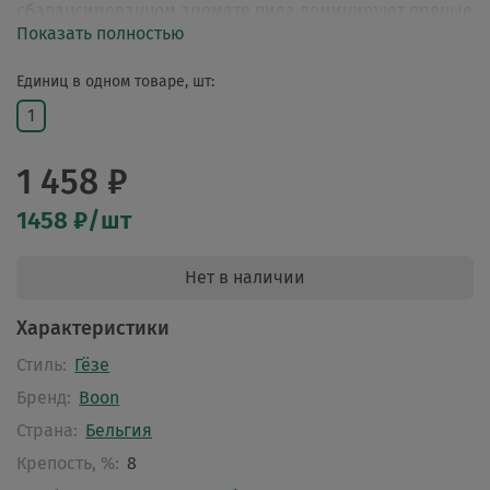
сбалансированном аромате пива доминируют пряные
Показать полностью
и дымные тона. Выдержка в особой бочке наделила
аромат нюансами табака и дубового листа.
Единиц в одном товаре, шт:
1
1 458 ₽
1458 ₽/шт
Нет в наличии
Характеристики
Стиль:
Гёзе
Бренд:
Boon
Страна:
Бельгия
Крепость, %:
8