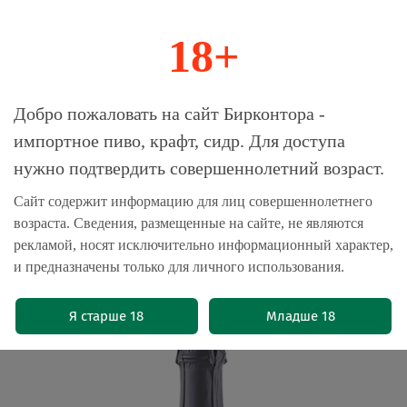
18+
0
Магазин-Склад импортного пива, крафта и
Добро пожаловать на сайт Бирконтора -
сидра
импортное пиво, крафт, сидр. Для доступа
нужно подтвердить совершеннолетний возраст.
Главная
Пиво импортное
Сайт содержит информацию для лиц совершеннолетнего
возраста. Сведения, размещенные на сайте, не являются
Пиво Бун Гёз Ват 92 / Boon Geuze Vat
рекламой, носят исключительно информационный характер,
92 0.375 - стекло
и предназначены только для личного использования.
(0)
Я старше 18
Младше 18