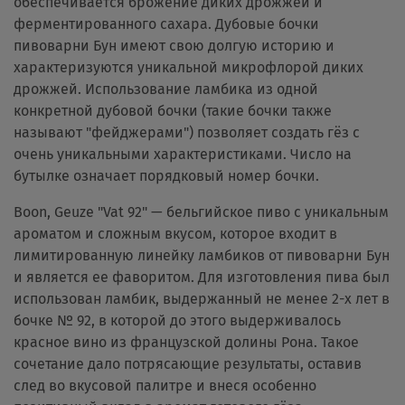
обеспечивается брожение диких дрожжей и
ферментированного сахара. Дубовые бочки
пивоварни Бун имеют свою долгую историю и
характеризуются уникальной микрофлорой диких
дрожжей. Использование ламбика из одной
конкретной дубовой бочки (такие бочки также
называют "фейджерами") позволяет создать гёз с
очень уникальными характеристиками. Число на
бутылке означает порядковый номер бочки.
Boon, Geuze "Vat 92" — бельгийское пиво с уникальным
ароматом и сложным вкусом, которое входит в
лимитированную линейку ламбиков от пивоварни Бун
и является ее фаворитом. Для изготовления пива был
использован ламбик, выдержанный не менее 2-х лет в
бочке № 92, в которой до этого выдерживалось
красное вино из французской долины Рона. Такое
сочетание дало потрясающие результаты, оставив
след во вкусовой палитре и внеся особенно