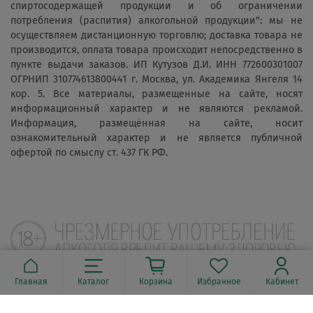
спиртосодержащей продукции и об ограничении
потребления (распития) алкогольной продукции": мы не
осуществляем дистанционную торговлю; доставка товара не
производится, оплата товара происходит непосредственно в
пункте выдачи заказов. ИП Кутузов Д.И. ИНН 772600301007
ОГРНИП 310774613800441 г. Москва, ул. Академика Янгеля 14
кор. 5. Все материалы, размещенные на сайте, носят
информационный характер и не являются рекламой.
Информация, размещённая на сайте, носит
ознакомительный характер и не является публичной
офертой по смыслу ст. 437 ГК РФ.
Главная
Каталог
Корзина
Избранное
Кабинет