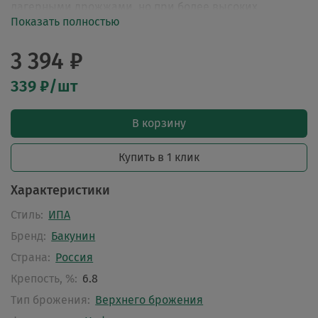
лагерными дрожжами, но при более высоких
Показать полностью
температурах, чтобы избежать типичной лагерной
ароматики. Длительное дозревание сделало его
3 394 ₽
практически кристально прозрачным. В то же время
охмеление осталось таким же массивным.
339 ₽/шт
В результате мы получили чистый, сухой, горький,
мощно охмеленный IPA в новом прочт.
В корзину
Купить в 1 клик
Характеристики
Стиль:
ИПА
Бренд:
Бакунин
Страна:
Россия
Крепость, %:
6.8
Тип брожения:
Верхнего брожения