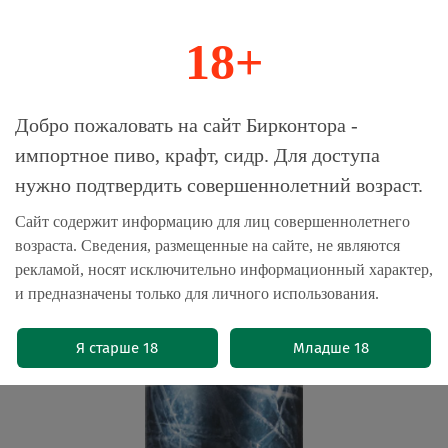
18+
0
Магазин-Склад импортного пива, крафта и
Добро пожаловать на сайт Бирконтора -
сидра
импортное пиво, крафт, сидр. Для доступа
нужно подтвердить совершеннолетний возраст.
Главная
Пиво крафтовое
Сайт содержит информацию для лиц совершеннолетнего
возраста. Сведения, размещенные на сайте, не являются
Пиво Бакунин Хук / Bakunin Hooke
рекламой, носят исключительно информационный характер,
0.5л - 10шт
и предназначены только для личного использования.
(0)
Я старше 18
Младше 18