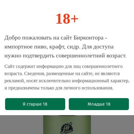
18+
0
Магазин-Склад импортного пива, крафта и
Добро пожаловать на сайт Бирконтора -
сидра
импортное пиво, крафт, сидр. Для доступа
нужно подтвердить совершеннолетний возраст.
Главная
Пиво крафтовое
Сайт содержит информацию для лиц совершеннолетнего
возраста. Сведения, размещенные на сайте, не являются
Пиво Аф Брю Ит Куд Би Лупус / AF
рекламой, носят исключительно информационный характер,
Brew It Could Be Lupus 0.5л - 10шт
и предназначены только для личного использования.
(0)
Я старше 18
Младше 18