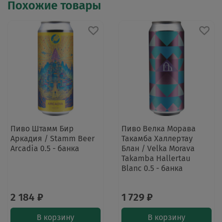
Похожие товары
Пиво Штамм Бир
Пиво Велка Морава
Аркадия / Stamm Beer
Такамба Халлертау
Arcadia 0.5 - банка
Блан / Velka Morava
Takamba Hallertau
Blanc 0.5 - банка
2 184 ₽
1 729 ₽
В корзину
В корзину