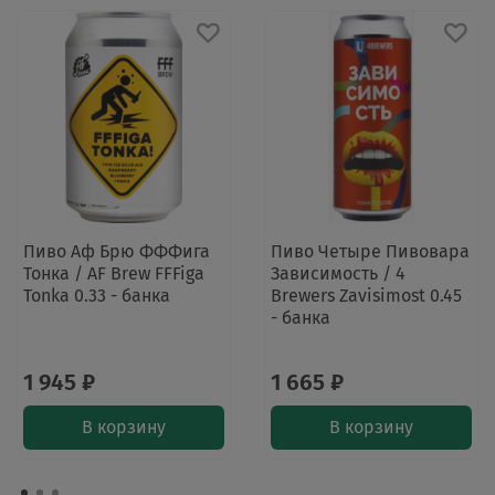
Пиво Аф Брю ФФФига
Пиво Четыре Пивовара
Тонка / AF Brew FFFiga
Зависимость / 4
Tonka 0.33 - банка
Brewers Zavisimost 0.45
- банка
1 945 ₽
1 665 ₽
В корзину
В корзину