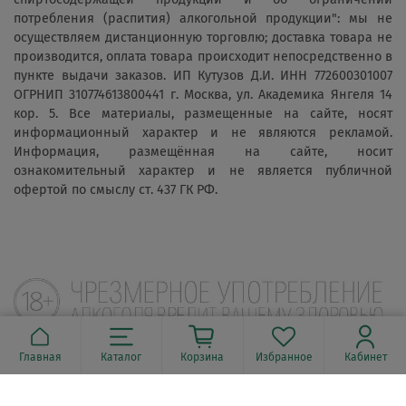
потребления (распития) алкогольной продукции": мы не
осуществляем дистанционную торговлю; доставка товара не
производится, оплата товара происходит непосредственно в
пункте выдачи заказов. ИП Кутузов Д.И. ИНН 772600301007
ОГРНИП 310774613800441 г. Москва, ул. Академика Янгеля 14
кор. 5. Все материалы, размещенные на сайте, носят
информационный характер и не являются рекламой.
Информация, размещённая на сайте, носит
ознакомительный характер и не является публичной
офертой по смыслу ст. 437 ГК РФ.
Главная
Каталог
Корзина
Избранное
Кабинет